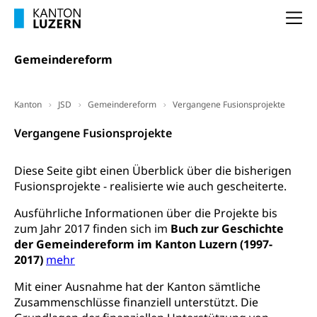
Prämienverbilligung (WAS Luzern)
sichere Lebensmittel, Lebensmittelkontrolle,
Na
Lebensmittelhygiene, Produktesicherheit
Obligatorische Krankenversicherung (WAS
Luzern)
Trinkwasser
Prävention
Gemeindereform
Kranken- und Unfallversicherung
Lebensmittel
Gesundheitsvorsorge, Wellness, Unfallverhütung,
Suchtprävention, Alkoholprävention,
Kanton
JSD
Gemeindereform
Vergangene Fusionsprojekte
Tabakprävention, Primärprävention,
Sekundärprävention, Tertiärprävention
Vergangene Fusionsprojekte
Darmkrebsvorsorge
Soziale Sicherheit
Diese Seite gibt einen Überblick über die bisherigen
Kantonales Tabakpräventionsprogramm
Sozialversicherungen, Sozialpolitik,
Fusionsprojekte - realisierte wie auch gescheiterte.
Arbeitslosenversicherung,
Gesundheitsförderung
Mutterschaftsversicherung, Krankenversicherung,
Ausführliche Informationen über die Projekte bis
Unfallversicherung, Invalidenversicherung,
Prävention (Polizei)
zum Jahr 2017 finden sich im
Buch zur Geschichte
Sozialhilfe
der Gemeindereform im Kanton Luzern (1997-
Suchtprävention
Kranken- und Unfallversicherung
2017)
Sucht und Drogen
mehr
Gesundheitsversorgung
(gruezi.lu.ch)
Drogenabhängigkeit, Drogensucht,
Mit einer Ausnahme hat der Kanton sämtliche
Medikamentenabhängigkeit,
Krankenversicherung (WAS Luzern)
Zusammenschlüsse finanziell unterstützt. Die
Arzneimittelabhängigkeit, Suchtkrankheit,