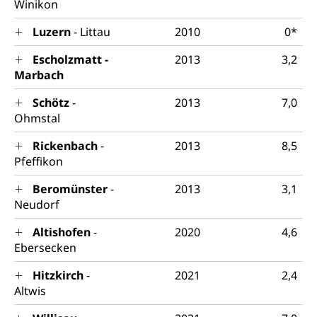
Winikon
und Kultur, Kulturgesuche, Kulturvermittlung
Luzern
- Littau
2010
0*
Kulturförderung und Vermittlung
Escholzmatt -
Angebote für Schulklassen
2013
3,2
Mobilität
Marbach
Zentralschweizer Filmförderung
Schiene und öffentlicher Verkehr
Schötz
-
2013
7,0
Ohmstal
Schienenverkehr, Zugverkehr, Bahnverkehr,
Transportmittel, öffentlicher Verkehr
Rickenbach
-
2013
8,5
Pfeffikon
Verkehrsverbund Luzern VVL
Schifffahrt
Beromünster
-
2013
3,1
Öffentlicher Verkehr Luzern Mobil
Schiffsverkehr, Binnenschifffahrt, Seeschifffahrt,
Neudorf
Flussschifffahrt
Altishofen
-
2020
4,6
Schifffahrt (Strassenverkehrsamt)
Strasse
Ebersecken
Autoverkehr, Lastwagenverkehr, Schwerverkehr,
leistungsabhängige Schwerverkehrsabgabe,
Hitzkirch
-
2021
2,4
Langsamverkehr, Transportmittel, Auto, Motorrad,
Altwis
Individualverkehr