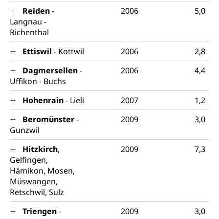
Inklusion im Sport
Reiden
-
2006
5,0
Ergänzungsleistungen (EL) (WAS Luzern)
Menschen mit Behinderungen
Langnau -
Kultur und Medien
AHV-Altersrente (WAS Luzern)
Richenthal
IV-Leistungen (WAS Luzern)
Archive und Bibliotheken
Ettiswil
- Kottwil
2006
2,8
Bücher, Bundesarchiv, Landesbibliothek
Dagmersellen
-
2006
4,4
Uffikon - Buchs
Staatsarchiv Luzern
Kulturelle Einrichtungen
Hohenrain
- Lieli
2007
1,2
Zentral- und Hochschulbibliothek
Museen, Theater, Bibliotheken
Archiv der Denkmalpflege
Beromünster
-
2009
3,0
Dienststelle Kultur
Kulturförderung
Gunzwil
Kunst & Kultur (Luzern Tourismus)
Kulturpolitik, Sprachförderung, Denkmalpflege,
kulturelles Angebot, Kulturerbe, kulturelles Erbe,
Hitzkirch
,
2009
7,3
Nachwuchsförderung, Vermittlung, Selektive
Gelfingen,
Förderung, Kulturausschreibungen, Kulturpreis,
Hämikon, Mosen,
Werkbeitrag, Produktionsbeitrag, Recherche,
Müswangen,
Bildende Kunst, Angewandte Kunst, Theater/Tanz,
Retschwil, Sulz
Musik, Entwicklung, Programmbeiträge,
Filmförderung, Regionale Förderfonds,
Triengen
-
2009
3,0
Werkankäufe, Kunstankäufe, Kunst und Bau, Schule