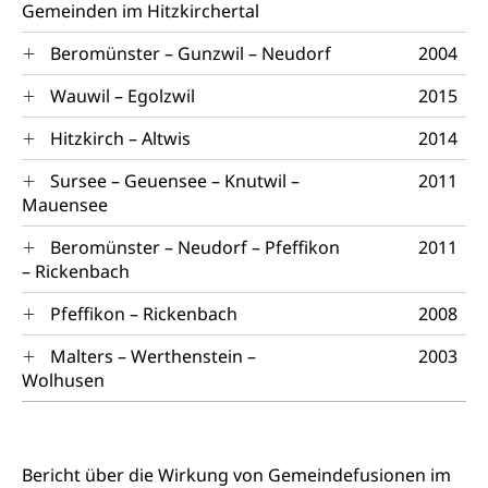
Reisepass, Identitätskarte, Visum, Geburtsurkunde
Gemeinden im Hitzkirchertal
Jagdausweis, Fischereiausweis
Einbürgerung
Beromünster – Gunzwil – Neudorf
2004
Strafregisterauszug bestellen
Nationalität, Staatsangehörigkeit,
Wauwil – Egolzwil
2015
Staatsbürgerschaft, Bürgerrecht, Erwerb des
Waffen, Sprengstoffe und Pyrotechnik
Bürgerrechts, Verlust des Bürgerrechts,
Hitzkirch – Altwis
2014
Einbürgerungsverfahren
Reisepass, Identitätskarte
Sursee – Geuensee – Knutwil –
2011
Einbürgerungen
Geburt
Strassenverkehrsamt (Führerausweis,
Mauensee
Fahrzeugausweis)
Geburtsurkunde, Geburtsschein, Geburtsanzeige
Beromünster – Neudorf – Pfeffikon
2011
Namensänderungen
– Rickenbach
Familienzulagen (WAS Luzern)
Kinder und Jugendliche
Pfeffikon – Rickenbach
2008
Schwangerschaft / Geburt (gruezi.lu.ch)
Mündigkeit, Kindesschutz, Jugendschutz
Malters – Werthenstein –
2003
Kinder- und Jugendförderung
Pflege / Pflegeheim
Wolhusen
Psychische Gesundheit
Hauspflege, spitalexterne Pflege, Spitex
IV für Kinder und Jugendliche (WAS Luzern)
Betreuende Angehörige
Religion
Bericht über die Wirkung von Gemeindefusionen im
Pflegeheimliste und freie Pflegeplätze
Kirche, Gottesdienst, Seelsorge,