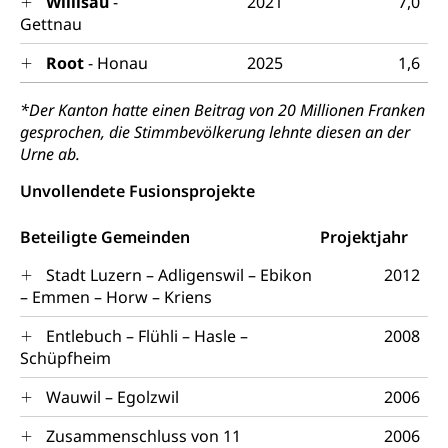
Willisau
-
2021
7,0
zentras (Betrieb und Unterhalt LU, OW, NW,
Gettnau
ZG)
Persönliches
Root
- Honau
2025
1,6
Strassenverkehrsamt
Verkehr und Infrastruktur vif
*Der Kanton hatte einen Beitrag von 20 Millionen Franken
Zivilstand
gesprochen, die Stimmbevölkerung lehnte diesen an der
Kantonsstrassen
Geburt, Heirat, Ehe, Partnerschaft, Tod,
Urne ab.
Zivilstandsamt, Zivilstandsregiste
Unvollendete Fusionsprojekte
Zivilstandswesen
Adoption
Beteiligte Gemeinden
Projektjahr
Adoptivkind, Adoptiveltern, Adoptionsvermittlung,
Adoptionsverfahren, elterliche Gewalt, elterliche
Stadt Luzern – Adligenswil – Ebikon
2012
Sorge
– Emmen – Horw – Kriens
Adoption
Aufenthaltsbewilligungen
Entlebuch – Flühli – Hasle –
2008
Niederlassungsbewilligung, Aufenthalt,
Schüpfheim
Niederlassung, Wohnsitz
Wauwil – Egolzwil
2006
Amt für Migration
Ausweise und Bescheinigungen
Zusammenschluss von 11
2006