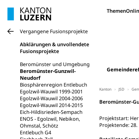
Berufsbildung
Obligatorische
Themen
Onlin
Fach- & Wirt
Schulpflicht, S
Psychomotorik, 
Gymnasien & 
Vergangene Fusionsprojekte
Kantonale S
Stipendien un
Gesundheits
Abklärungen & unvollendete
Sonderschul
Studienbeihilfe
Fusionsprojekte
Heilpädagogi
Stipendien U
Universität
Beromünster und Umgebung
Gemeindere
Beromünster-Gunzwil-
Fachstelle St
Technische Hoch
Neudorf
Hochschulbildung
Finanzielle 
Hochschule Luze
Biosphärenregion Entlebuch
Kanton
(Dachorganisati
JSD
Gem
Egolzwil-Wauwil 1999-2001
Egolzwil-Wauwil 2004-2006
Beromünster-Gu
swissunivers
Vorschule
Egolzwil-Wauwil 2014-2015
Eich-Hildisrieden-Sempach
Kindergarten, Ki
Projektstart: He
ENOS - Egolzwil, Nebikon,
Projektende: 28
Ohmstal, Schötz
Kinderbetre
Entlebuch G4
Frühe Förde