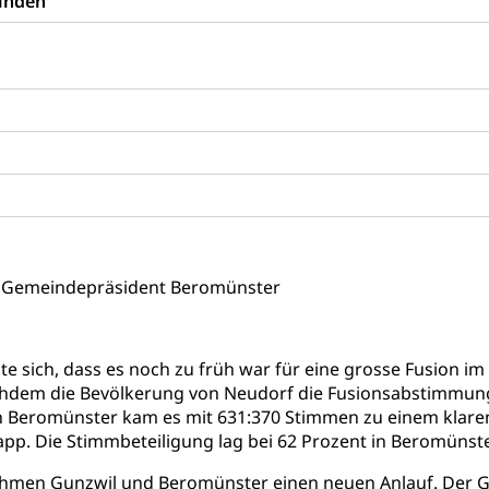
inden
Soziales
schutz
te, Produktsicherheit, Preisüberwachung, Preisüberwacher, Konsu
ionale Erschöpfung, internationale Erschöpfung, Preisabsprache, K
kontrolle und Verbraucherschutz
cherung
ng, Berufsunfallversicherung, Krankheit, Unfall, Prämienverbillig
cherung (WAS Luzern)
Prämienverbilligung (WAS Luzern
icherheit
he Krankenversicherung (WAS Luzern)
Kranken- und Unf
ttel, Lebensmittelkontrolle, Lebensmittelhygiene, Produktesicherh
, Gemeindepräsident Beromünster
Lebensmittel
orge, Wellness, Unfallverhütung, Suchtprävention, Alkoholprävent
gte sich, dass es noch zu früh war für eine grosse Fusion
ion, Tertiärprävention
chdem die Bevölkerung von Neudorf die Fusionsabstimmung
n Beromünster kam es mit 631:370 Stimmen zu einem klaren 
rsorge
Kantonales Tabakpräventionsprogramm
Gesu
heit
pp. Die Stimmbeteiligung lag bei 62 Prozent in Beromünster
tion
Gesundheitsversorgung
ngen, Sozialpolitik, Arbeitslosenversicherung, Mutterschaftsvers
hmen Gunzwil und Beromünster einen neuen Anlauf. Der G