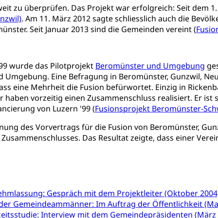
erung, Sozialhilfe
eit zu überprüfen. Das Projekt war erfolgreich: Seit dem 1.
nzwil)
. Am 11. März 2012 sagte schliesslich auch die Bevöl
Unfallversicherung (gruezi.lu.ch)
Krankenversicherung 
ogen
ünster. Seit Januar 2013 sind die Gemeinden vereint (
Fusio
Gesellschaft (Dienststelle)
Opferhilfe
Arbeitslosenver
eit, Drogensucht, Medikamentenabhängigkeit, Arzneimittelabhän
 Betäubungsmittel, Suchtmittel, Psychopharmaka
sicherung (WAS Luzern)
Soziale Sicherheit
9 wurde das Pilotprojekt
Beromünster und Umgebung
ges
ucht Region Luzern
Drogen (Polizei)
Sucht
ersorgung
 Umgebung. Eine Befragung in Beromünster, Gunzwil, Neu
rgung, Spital, Pflegeinitiative, Ambulant vor stationär, AVOS, Pat
ass eine Mehrheit die Fusion befürwortet. Einzig in Ricken
haben vorzeitig einen Zusammenschluss realisiert. Er ist s
versorgung
ancierung von Luzern '99 (
Fusionsprojekt Beromünster-Sc
alidenrente, Witwenrente, Sozialversicherung, Vorsorgeeinrichtung, 
nung des Vorvertrags für die Fusion von Beromünster, Gun
ädigung, Ergänzungsleistungen, Altersvorsorge, Todesfallversiche
Zusammenschlusses. Das Resultat zeigte, dass einer Verei
tschädigung (WAS Luzern)
AHV-Hinterlassenenrente (WA
stelle AHV/IV
Ergänzungsleistungen (EL) (WAS Luzern)
ng, körperliche Behinderung, geistige Behinderung, psychische 
n (WAS Luzern)
 Sport
Menschen mit Behinderungen
ehmlassung: Gespräch mit dem Projektleiter (Oktober 2004
der Gemeindeammänner: Im Auftrag der Öffentlichkeit (Ma
en
eitsstudie: Interview mit dem Gemeindepräsidenten (März