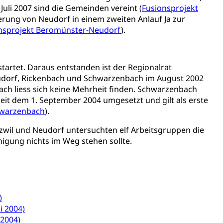
 Juli 2007 sind die Gemeinden vereint (
Fusionsprojekt
kerung von Neudorf in einem zweiten Anlauf Ja zur
(WAS Luzern)
Existenzsicherung - Sozialhilfe
nsprojekt Beromünster-Neudorf
).
sicherung (WAS Luzern)
gigkeit, Suchtkrankheit, Drogenabhängige,
tartet. Daraus entstanden ist der Regionalrat
dorf, Rickenbach und Schwarzenbach im August 2002
ientendossier
bach liess sich keine Mehrheit finden. Schwarzenbach
eit dem 1. September 2004 umgesetzt und gilt als erste
hwarzenbach
).
Pensionskasse, erste Säule, zweite Säule, dritte Säule,
zwil und Neudorf untersuchten elf Arbeitsgruppen die
rung
nigung nichts im Weg stehen sollte.
S Luzern)
AHV-Beiträge (WAS Luzern)
AHV-Altersrente (WAS Luzern)
Behinderung, Erwerbsunfähigkeit, Behinderte
)
i 2004)
 2004)