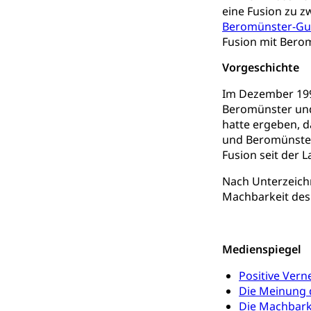
Invalidenversich
eine Fusion zu zw
Beromünster-Gu
Kranken- und 
Sucht und Dr
Fusion mit Berom
Soziales und 
Drogenabhängigk
Vorgeschichte
Drogensüchtige,
Invalidenver
Im Dezember 199
Fachstelle S
Gesundheitsv
Beromünster und
Gesundheitsverso
hatte ergeben, d
und Beromünster 
Gesundheits
AHV / IV
Fusion seit der L
Altersrente, Inv
Nach Unterzeich
Hilflosenentsch
Machbarkeit des 
Hilfslosenen
Behinderung
Informations
Körperbehinderu
Medienspiegel
IV-Leistunge
Inklusion im
Positive Vern
Die Meinung 
Kultur und Medi
Die Machbark