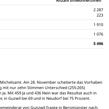
Anzahl EinwohnerInnen
2 287
223
mentenorganisation, parallele Einfuhr, regionale
1 910
artell, Cassis-deDijon-Prinzip
1 076
5 496
ung, Krankenkasse
)
allversicherung
eit
ion, Tabakprävention, Primärprävention,
 im Michelsamt. Am 28. November scheiterte das Vorhaben
 mit nur zehn Stimmen Unterschied (255:265)
Ja. Mit 459 Ja und 436 Nein war das Resultat auch in
ndheitsförderung
Prävention (Polizei)
, in Guzwil bei 69 und in Neudorf bei 75 Prozent.
icherung, Krankenversicherung, Unfallversicherung,
emeinderat von Gunzwil fragte in Beromünster nach,