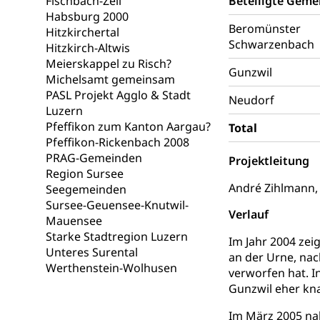
Fischbach-Zell
Beteiligte Geme
Gesundheit und 
Habsburg 2000
Beromünster
Hitzkirchertal
Konsumenten
Schwarzenbach
Hitzkirch-Altwis
Konsumentenrech
Meierskappel zu Risch?
Gunzwil
Erschöpfung, nat
Michelsamt gemeinsam
PASL Projekt Agglo & Stadt
Neudorf
Lebensmittel
Krankenversi
Luzern
Pfeffikon zum Kanton Aargau?
Total
Unfallversicheru
Pfeffikon-Rickenbach 2008
PRAG-Gemeinden
Krankenversi
Projektleitung
Lebensmittels
Region Sursee
Obligatorisc
sichere Lebensmi
André Zihlmann
Seegemeinden
Sursee-Geuensee-Knutwil-
Verlauf
Trinkwasser
Prävention
Mauensee
Starke Stadtregion Luzern
Gesundheitsvors
Im Jahr 2004 zei
Unteres Surental
Sekundärprävent
an der Urne, na
Werthenstein-Wolhusen
verworfen hat. I
Darmkrebsvo
Soziale Sicher
Gunzwil eher kna
Suchtpräven
Sozialversicheru
Im März 2005 na