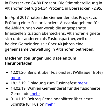
in Ebersecken 84.80 Prozent. Die Stimmbeteiligung in
Verbraucherschutz
Unfallversicherung, Berufsunfallversicherung,
Altishofen betrug 54.34 Prozent, in Ebersecken 72.95.
Krankheit, Unfall, Prämienverbilligung,
Krankenkasse
Im April 2017 hatten die Gemeinden das Projekt zur
Prüfung einer Fusion lanciert. Ausschlaggebend für
Krankenversicherung (WAS Luzern)
Lebensmittelsicherheit
die Abklärungen war vorab die angespannte
finanzielle Situation Eberseckens. Altishofen eignete
Prämienverbilligung (WAS Luzern)
sichere Lebensmittel, Lebensmittelkontrolle,
sich unter anderem als Fusionspartner, weil die
Lebensmittelhygiene, Produktesicherheit
Obligatorische Krankenversicherung (WAS
beiden Gemeinden seit über 40 Jahren eine
Luzern)
gemeinsame Verwaltung in Altishofen betrieben.
Trinkwasser
Prävention
Kranken- und Unfallversicherung
Medienmitteilungen und Dateien zum
Lebensmittel
Gesundheitsvorsorge, Wellness, Unfallverhütung,
Herunterladen
Suchtprävention, Alkoholprävention,
Tabakprävention, Primärprävention,
12.01.20: Bericht über Fusionsfest (Willisauer Bote)
Sekundärprävention, Tertiärprävention
mehr
Darmkrebsvorsorge
Soziale Sicherheit
18.12.19: Einladung zum Fusionsfest
mehr
14.02.19: Wahlen Gemeinderat für die fusionierte
Kantonales Tabakpräventionsprogramm
Sozialversicherungen, Sozialpolitik,
Gemeinde
mehr
Arbeitslosenversicherung,
01.01.19: Beitrag Gemeindeblätter über erste
Gesundheitsförderung
Mutterschaftsversicherung, Krankenversicherung,
Schritte für Fusion
mehr
Unfallversicherung, Invalidenversicherung,
Prävention (Polizei)