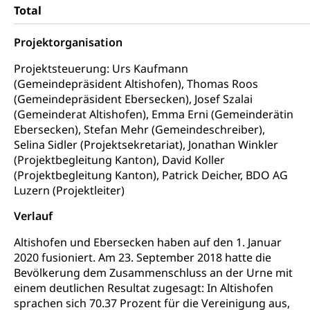
swissuniversities (Dachorganisation der Schweizer
Stipendien Hochschule Luzern hslu
Total
Hochschulen)
Früherziehung
Projektorganisation
Schuldienste
swissuniversities
Vorschule
Betreuungsangebote
Projektsteuerung: Urs Kaufmann
Universität Luzern
Kindergarten, Kinderkrippe, Krippe, Kinderhort,
(Gemeindepräsident Altishofen), Thomas Roos
Kindertagesstätte, Spielgruppe, Tagesmutter,
Schulliste
Fachstelle Hochschulbildung
Freiwilliges Kindergarten Jahr
(Gemeindepräsident Ebersecken), Josef Szalai
(Gemeinderat Altishofen), Emma Erni (Gemeinderätin
Heilpädagogische Schulen
Kinderbetreuung
Ebersecken), Stefan Mehr (Gemeindeschreiber),
Freiwilliger Schulsport
Selina Sidler (Projektsekretariat), Jonathan Winkler
Freiwilliges Kindergarten Jahr
Gesundheit und Soziales
(Projektbegleitung Kanton), David Koller
Frühe Sprachförderung
(Projektbegleitung Kanton), Patrick Deicher, BDO AG
Luzern (Projektleiter)
Konsumentenschutz
Kindergarten & Basisstufe
Konsumentenrechte, Produktsicherheit,
Verlauf
Frühe Förderung
Preisüberwachung, Preisüberwacher,
Konsumentenorganisation, parallele Einfuhr,
Altishofen und Ebersecken haben auf den 1. Januar
regionale Erschöpfung, nationale Erschöpfung,
2020 fusioniert. Am 23. September 2018 hatte die
internationale Erschöpfung, Preisabsprache, Kartell,
Bevölkerung dem Zusammenschluss an der Urne mit
Cassis-deDijon-Prinzip
einem deutlichen Resultat zugesagt: In Altishofen
sprachen sich 70.37 Prozent für die Vereinigung aus,
Lebensmittelkontrolle und
Krankenversicherung