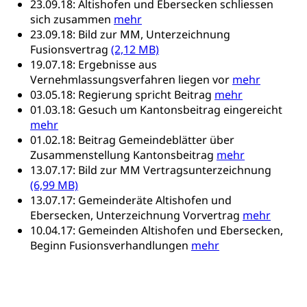
Sozialhilfe
23.09.18: Altishofen und Ebersecken schliessen
sich zusammen
mehr
Suchtprävention
Kranken- und Unfallversicherung
Sucht und Drogen
23.09.18: Bild zur MM, Unterzeichnung
Gesundheitsversorgung
(gruezi.lu.ch)
Fusionsvertrag
(2,12 MB)
Drogenabhängigkeit, Drogensucht,
19.07.18: Ergebnisse aus
Medikamentenabhängigkeit,
Krankenversicherung (WAS Luzern)
Vernehmlassungsverfahren liegen vor
mehr
Arzneimittelabhängigkeit, Suchtkrankheit,
Existenzsicherung - Sozialhilfe
03.05.18: Regierung spricht Beitrag
mehr
Drogenabhängige, Drogensüchtige,
Betäubungsmittel, Suchtmittel, Psychopharmaka
01.03.18: Gesuch um Kantonsbeitrag eingereicht
Soziales und Gesellschaft (Dienststelle)
mehr
Fachstelle Sucht Region Luzern
Gesundheitsversorgung
01.02.18: Beitrag Gemeindeblätter über
Opferhilfe
Zusammenstellung Kantonsbeitrag
mehr
Drogen (Polizei)
Gesundheitsversorgung, Spital, Pflegeinitiative,
Arbeitslosenversicherung (WAS Luzern)
13.07.17: Bild zur MM Vertragsunterzeichnung
Ambulant vor stationär, AVOS, Patientendossier
Sucht
(6,99 MB)
Invalidenversicherung (WAS Luzern)
13.07.17: Gemeinderäte Altishofen und
Gesundheitsversorgung
AHV / IV
Soziale Sicherheit
Ebersecken, Unterzeichnung Vorvertrag
mehr
Altersrente, Invalidenrente, Witwenrente,
10.04.17: Gemeinden Altishofen und Ebersecken,
Sozialversicherung, Vorsorgeeinrichtung,
Beginn Fusionsverhandlungen
mehr
Pensionskasse, erste Säule, zweite Säule, dritte
Säule, Hilflosenentschädigung,
Ergänzungsleistungen, Altersvorsorge,
Todesfallversicherung