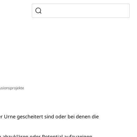
ldienste
Betreuungsangebote
Schulliste
usbildung Pflege HF oder Studium Pflege FH
ldung
itäre Ausbildung, akademische Ausbildung,
t, Weiterbildung, Forschung, Entwicklung, Dienstleistungen,
en Hochschule Luzern hslu
e Luzern, PH Luzern, UniLU, swissuniversities
gesmutter, Freiwilliges Kindergarten Jahr
erung
Kindergarten & Basisstufe
usionsprojekte
r Urne gescheitert sind oder bei denen die
mentenorganisation, parallele Einfuhr, regionale
artell, Cassis-deDijon-Prinzip
en abzuklären oder Potential aufzuzeigen.