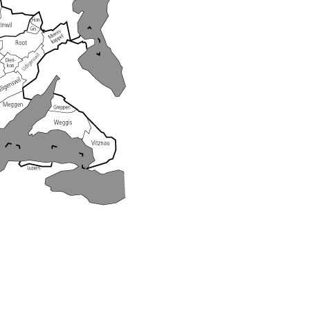
ientendossier
Pensionskasse, erste Säule, zweite Säule, dritte Säule,
rung
S Luzern)
AHV-Beiträge (WAS Luzern)
AHV-Altersrente (WAS Luzern)
Behinderung, Erwerbsunfähigkeit, Behinderte
Denkmalpflege