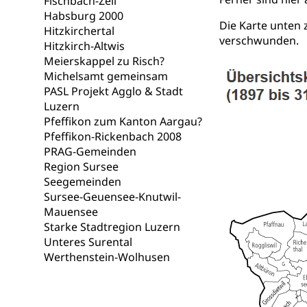
Fischbach-Zell
Lebensmittel
Krankenversi
Habsburg 2000
Die Karte unten 
Hitzkirchertal
Unfallversicheru
verschwunden.
Hitzkirch-Altwis
Krankenversi
Meierskappel zu Risch?
Lebensmittels
Michelsamt gemeinsam
Obligatorisc
sichere Lebensmi
PASL Projekt Agglo & Stadt
Luzern
Trinkwasser
Prävention
Pfeffikon zum Kanton Aargau?
Pfeffikon-Rickenbach 2008
Gesundheitsvors
Sekundärprävent
PRAG-Gemeinden
Region Sursee
Darmkrebsvo
Soziale Sicher
Seegemeinden
Sursee-Geuensee-Knutwil-
Suchtpräven
Sozialversicheru
Mauensee
Invalidenversich
Starke Stadtregion Luzern
Unteres Surental
Kranken- und 
Sucht und Dr
Werthenstein-Wolhusen
Soziales und 
Drogenabhängigk
Drogensüchtige,
Invalidenver