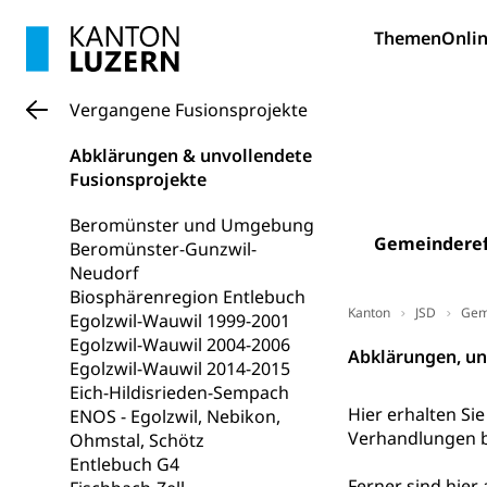
Sonderschul
Studienbeihilfe
Themen
Onlin
Heilpädagogi
Stipendien U
Universität
Fachstelle St
Technische Hoch
Vergangene Fusionsprojekte
Hochschulbildung
Finanzielle 
Hochschule Luze
Abklärungen & unvollendete
(Dachorganisati
Fusionsprojekte
swissunivers
Vorschule
Beromünster und Umgebung
Gemeindere
Beromünster-Gunzwil-
Kindergarten, Ki
Neudorf
Kinderbetre
Biosphärenregion Entlebuch
Kanton
JSD
Gem
Egolzwil-Wauwil 1999-2001
Frühe Förde
Gesundheit und 
Egolzwil-Wauwil 2004-2006
Abklärungen, un
Egolzwil-Wauwil 2014-2015
Eich-Hildisrieden-Sempach
Konsumenten
Hier erhalten Si
ENOS - Egolzwil, Nebikon,
Konsumentenrech
Verhandlungen b
Ohmstal, Schötz
Erschöpfung, nat
Entlebuch G4
Ferner sind hier