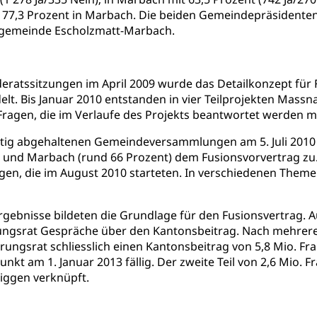
 77,3 Prozent in Marbach. Die beiden Gemeindepräsidenten
rgung, Spital, Pflegeinitiative, Ambulant vor stationär, AVOS, Pat
dgemeinde Escholzmatt-Marbach.
versorgung
alidenrente, Witwenrente, Sozialversicherung, Vorsorgeeinrichtung, 
eratssitzungen im April 2009 wurde das Detailkonzept für
ädigung, Ergänzungsleistungen, Altersvorsorge, Todesfallversiche
t. Bis Januar 2010 entstanden in vier Teilprojekten Massn
tschädigung (WAS Luzern)
AHV-Hinterlassenenrente (WA
Fragen, die im Verlaufe des Projekts beantwortet werden 
stelle AHV/IV
Ergänzungsleistungen (EL) (WAS Luzern)
ng, körperliche Behinderung, geistige Behinderung, psychische 
eitig abgehaltenen Gemeindeversammlungen am 5. Juli 2010
 und Marbach (rund 66 Prozent) dem Fusionsvorvertrag zu. 
n (WAS Luzern)
 Sport
Menschen mit Behinderungen
gen, die im August 2010 starteten. In verschiedenen Them
en
rgebnisse bildeten die Grundlage für den Fusionsvertrag.
ungsrat Gespräche über den Kantonsbeitrag. Nach mehr
ibliotheken
rungsrat schliesslich einen Kantonsbeitrag von 5,8 Mio. Fr
rchiv, Landesbibliothek
unkt am 1. Januar 2013 fällig. Der zweite Teil von 2,6 Mio.
ggen verknüpft.
 Luzern
Zentral- und Hochschulbibliothek
Archiv der 
richtungen
, Bibliotheken