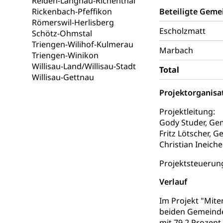
Reiden-Langnau-Richenthal
Rickenbach-Pfeffikon
Beteiligte Geme
Unfallversicheru
Römerswil-Herlisberg
Escholzmatt
Schötz-Ohmstal
Krankenversi
Lebensmittels
Triengen-Wilihof-Kulmerau
Marbach
Obligatorisc
sichere Lebensmi
Triengen-Winikon
Willisau-Land/Willisau-Stadt
Total
Trinkwasser
Prävention
Willisau-Gettnau
Gesundheitsvors
Projektorganisa
Sekundärprävent
Projektleitung:
Darmkrebsvo
Gody Studer, Ge
Soziale Sicher
Fritz Lötscher,
Suchtpräven
Sozialversicheru
Christian Ineich
Invalidenversich
Projektsteuerun
Kranken- und 
Sucht und Dr
Verlauf
Soziales und 
Drogenabhängigk
Drogensüchtige,
Im Projekt "Mit
Invalidenver
beiden Gemeinde
Fachstelle S
Gesundheitsv
mit 79,2 Prozent