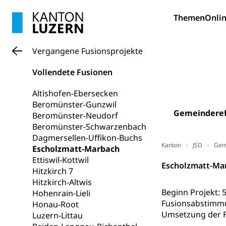
Sonderschul
Studienbeihilfe
Themen
Heilpädagogi
Onlin
Stipendien U
Universität
Fachstelle St
Technische Hoch
Hochschulbildung
Vergangene Fusionsprojekte
Finanzielle 
Hochschule Luze
(Dachorganisati
Vollendete Fusionen
swissunivers
Vorschule
Altishofen-Ebersecken
Beromünster-Gunzwil
Kindergarten, Ki
Gemeindere
Beromünster-Neudorf
Beromünster-Schwarzenbach
Kinderbetre
Dagmersellen-Uffikon-Buchs
Frühe Förde
Kanton
JSD
Gem
Escholzmatt-Marbach
Gesundheit und 
Ettiswil-Kottwil
Escholzmatt-Mar
Hitzkirch 7
Konsumenten
Hitzkirch-Altwis
Beginn Projekt: 5.
Konsumentenrech
Hohenrain-Lieli
Erschöpfung, nat
Fusionsabstimm
Honau-Root
Umsetzung der Fu
Luzern-Littau
Lebensmittel
Krankenversi