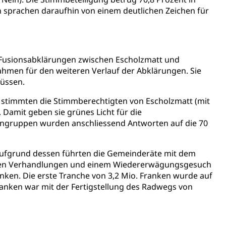
 sprachen daraufhin von einem deutlichen Zeichen für
ientendossier
Pensionskasse, erste Säule, zweite Säule, dritte Säule,
 Fusionsabklärungen zwischen Escholzmatt und
rung
ahmen für den weiteren Verlauf der Abklärungen. Sie
S Luzern)
AHV-Beiträge (WAS Luzern)
müssen.
AHV-Altersrente (WAS Luzern)
Behinderung, Erwerbsunfähigkeit, Behinderte
 stimmten die Stimmberechtigten von Escholzmatt (mit
Damit geben sie grünes Licht für die
engruppen wurden anschliessend Antworten auf die 70
 Aufgrund dessen führten die Gemeinderäte mit dem
eren Verhandlungen und einem Wiedererwägungsgesuch
anken. Die erste Tranche von 3,2 Mio. Franken wurde auf
 Franken war mit der Fertigstellung des Radwegs von
Denkmalpflege