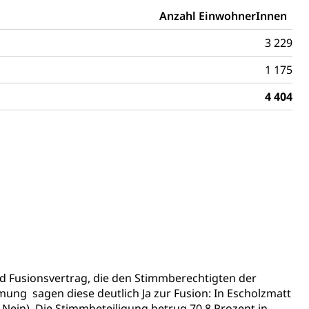
Anzahl EinwohnerInnen
ung, Krankenkasse
3 229
)
1 175
allversicherung
eit
4 404
ion, Tabakprävention, Primärprävention,
ndheitsförderung
Prävention (Polizei)
icherung, Krankenversicherung, Unfallversicherung,
(WAS Luzern)
Existenzsicherung - Sozialhilfe
sicherung (WAS Luzern)
gigkeit, Suchtkrankheit, Drogenabhängige,
d Fusionsvertrag, die den Stimmberechtigten der
ng sagen diese deutlich Ja zur Fusion: In Escholzmatt
0 Nein). Die Stimmbeteiligung betrug 70,8 Prozent in