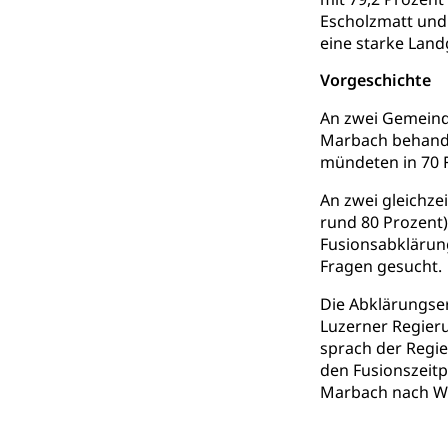
Escholzmatt und
Gesundheitsverso
eine starke Lan
Gesundheits
AHV / IV
Vorgeschichte
Altersrente, Inv
An zwei Gemeind
Hilflosenentsch
Marbach behandel
Hilfslosenen
mündeten in 70 
Behinderung
Informations
Körperbehinderu
An zwei gleichz
rund 80 Prozent)
IV-Leistunge
Inklusion im
Fusionsabklärun
Fragen gesucht.
Kultur und Medi
Die Abklärungse
Luzerner Regier
Archive und B
sprach der Regie
Bücher, Bundesa
den Fusionszeitp
Marbach nach Wi
Staatsarchiv
Kulturelle Ein
Museen, Theater