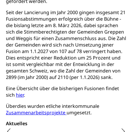
gefördert werden.
Höhere Bildung (hflu.ch)
Höhere Fachschule Luzern HFLU
Berufslehre (beruf.lu.ch)
Fachklasse Grafik (fachklassegrafik.ch)
Schulpflicht, Schulobligatorium, Primarschule,
Beratung & Unterstützung
Fachstelle Berufsbildung
Seit der Lancierung im Jahr 2000 gingen insgesamt 21
Sekundarschule, Schulferien, Tagesschule,
Fach- & Wirtschafts-Mittelschulzentrum FMZ
Fusionsabstimmungen erfolgreich über die Bühne -
Schulergänzende Betreuung, Logopädie,
Neuorientierung
BIZ Beratungs- und Informationszentrum
die bislang letzte am 8. März 2026, dabei sprachen
Psychomotorik, Schulpsychologie, Schulsozialarbeit,
Gymnasialbildung, Kantonsschulen
für Bildung und Beruf
Heilpädagogik und Sonderschulen
sich die Stimmberechtigten der Gemeinden Greppen
Gymnasien & Fachmittelschulen (beruf.lu.ch)
und Weggis für einen Zusammenschluss aus. Die Zahl
Berufsmaturität
Kantonale Sportcamps
Stipendien und Darlehen
der Gemeinden wird sich nach Umsetzung jener
Studienwahl- und Studienbearatung
Zentrum für Brückenangebote
Fusion am 1.1.2027 von 107 auf 78 verringert haben.
Primarschule
Studienbeihilfe, Stipendien, Ausbildungsdarlehen
Dies entspricht einer Reduktion um 25 Prozent und
Fachklasse Grafik
Sekundarschule
ist somit vergleichbar mit der Entwicklung in der
Stipendien Universität Luzern unilu
Universität
Gesundheitsmittelschule
gesamten Schweiz, wo die Zahl der Gemeinden von
Schulpflicht
Finanzielle Unterstützung für Ausbildung
Technische Hochschule, Studium,
2899 (im Jahr 2000) auf 2110 (per 1.1.2026) sank.
Informatikmittelschule
Hochschulstudium, Universitätsstudium,
Pflege HF oder Studium Pflege FH
Kindergarten & Basisstufe
universitäre Ausbildung, akademische Ausbildung,
Wirtschaftsmittelschule
Eine Übersicht über die bisherigen Fusionen findet
Fachstelle Stipendien (beruf.lu.ch)
Hochschulbildung, Hochschule, universitäre
Förderangebote
sich
hier
.
FMS und Vollzeitschulen mit BM
Hochschule, Bachelor, Master, Doktorat,
Studienbeiträge Höhere Berufsbildung
Sonderschulung
Weiterbildung, Forschung, Entwicklung,
Überdies wurden etliche interkommunale
Dienstleistungen, Hochschule Luzern,
Finanzielle Unterstützung Pädagogische
Zusammenarbeitsprojekte
umgesetzt.
Musikschulen
Fachhochschule Zentralschweiz, HSLU,
Hochschule PHLU
Pädagogische Hochschule Luzern, PH Luzern, UniLU,
Schulferien
Aktuelles
swissuniversities (Dachorganisation der Schweizer
Stipendien Hochschule Luzern hslu
Hochschulen)