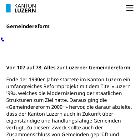
Erwachsenenmatura
Berufliche Grundbildung
Bildungsgutscheine Grundkompetenzen
Na
Lehre, Berufsfachschule, Lehrbetrieb, Lehrvertrag,
Berufsberatung, Qualifikationsverfahren,
Bildung & Berufsabschluss für Erwachsene
Berufswahl & Berufsberatung, Schnupperlehre und
Gemeindereform
Lehrstellensuche, Berufsmaturität,
Fachperson Betreuung (verkürzte
Brückenangebote, Zugewanderte & Arbeitsmarkt,
Grundbildung)
Fachstelle Berufsbildung
Kontakt
Fachperson Gesundheit (verkürzte
Schulen und Berufsbildungszentren
Hochschule Fachhochschule
Grundbildung)
Gemeindereform
Integrationsvorlehre INVOL Zentralschweiz
Studium, Hochschulstudium, tertiäre Bildung
Allgemeinbildung für Erwachsene
Von 107 auf 78: Alles zur Luzerner Gemeindereform
Fremdsprachen in der Berufslehre –
Berufsberatung (berufsberatung.ch)
Campus Horw
Mittelschulen
Ende der 1990er-Jahre startete im Kanton Luzern ein
MobiLingua
umfangreiches Reformprojekt mit dem Titel «Luzern
Grundkompetenzen (einfach-besser.ch)
Campus Horw (HSLU)
Gymnasium, Handelsmittelschule, Sekundarstufe II,
Informationen für Lernende und Gesetzliche
'99», welches die Modernisierung der staatlichen
Kantonsschule, Fachmittelschule, Fachmatura,
Bildung & Berufsabschluss für Erwachsene
Fachstelle Hochschulbildung
Vertreter
Strukturen zum Ziel hatte. Daraus ging die
Fachklasse Grafik Luzern, Berufsmatura,
«Gemeindereform 2000+» hervor, die darauf abzielte,
Informatikmittelschule, Fachmittelschulzentrum
Lehre nach dem Gymnasium
Hochschulen
Informationen für zugewanderte Personen
FMS, Fachmittelschulen, Vollzeitschulen mit
dass der Kanton Luzern auch in Zukunft über
Berufsmatura BM, Aufnahmebedingungen FMS und
Höhere Berufsbildung
eigenständige und handlungsfähige Gemeinden
Hochschule Luzern HSLU
Schnupperlehre & Lehrstellensuche
Vollzeitschulen mit BM
verfügt. Zu diesem Zweck sollte auch der
Berufsabschluss für Erwachsene
Pädagogische Hochschule Luzern, PH Luzern
Beruf & Weiterbildung (beruf.lu.ch)
Zusammenschluss von Gemeinden geprüft und
Berufsbildung / Mittelschulen (gruezi.lu.ch)
Obligatorische Schulzeit