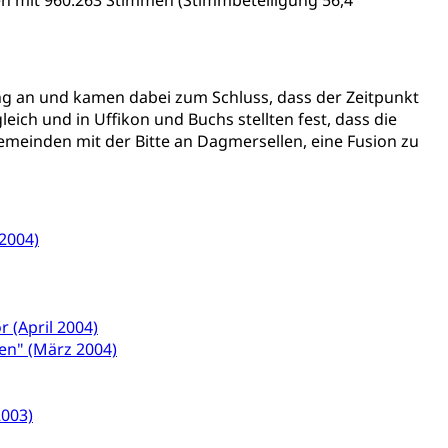
en mit 960:263 Stimmen (Stimmbeteiligung 56,4
icherung, Krankenversicherung, Unfallversicherung,
(WAS Luzern)
Existenzsicherung - Sozialhilfe
g an und kamen dabei zum Schluss, dass der Zeitpunkt
sicherung (WAS Luzern)
gigkeit, Suchtkrankheit, Drogenabhängige,
ich und in Uffikon und Buchs stellten fest, dass die
 Gemeinden mit der Bitte an Dagmersellen, eine Fusion zu
ientendossier
2004)
Pensionskasse, erste Säule, zweite Säule, dritte Säule,
rung
 (April 2004)
S Luzern)
AHV-Beiträge (WAS Luzern)
en" (März 2004)
AHV-Altersrente (WAS Luzern)
Behinderung, Erwerbsunfähigkeit, Behinderte
2003)