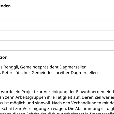
rung
inden
Soziales
schutz
te, Produktsicherheit, Preisüberwachung, Preisüberwacher, Konsu
ionale Erschöpfung, internationale Erschöpfung, Preisabsprache, K
kontrolle und Verbraucherschutz
cherung
ng, Berufsunfallversicherung, Krankheit, Unfall, Prämienverbillig
tion
cherung (WAS Luzern)
Prämienverbilligung (WAS Luzern
icherheit
lois Renggli, Gemeindepräsident Dagmersellen
he Krankenversicherung (WAS Luzern)
Kranken- und Unf
s-Peter Lötscher, Gemeindeschreiber Dagmersellen
ttel, Lebensmittelkontrolle, Lebensmittelhygiene, Produktesicherh
Lebensmittel
 wurde ein Projekt zur Vereinigung der Einwohnergemeinde
orge, Wellness, Unfallverhütung, Suchtprävention, Alkoholprävent
 zehn Arbeitsgruppen ihre Tätigkeit auf. Deren Ziel war es,
ion, Tertiärprävention
 ist möglich und sinnvoll. Nach den Verhandlungen mit d
rsorge
Kantonales Tabakpräventionsprogramm
Gesu
heit
 Schritt zur Vereinigung zu wagen. Die Abstimmung erfolg