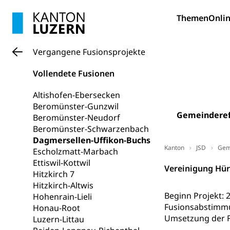
und Vollzeitsch
Themen
Onlin
Berufsbildung
Obligatorische
Fach- & Wirt
Schulpflicht, S
Vergangene Fusionsprojekte
Psychomotorik, 
Gymnasien & 
Vollendete Fusionen
Kantonale S
Stipendien un
Gesundheits
Sonderschul
Studienbeihilfe
Altishofen-Ebersecken
Beromünster-Gunzwil
Heilpädagogi
Stipendien U
Gemeindere
Universität
Beromünster-Neudorf
Beromünster-Schwarzenbach
Fachstelle St
Technische Hoch
Dagmersellen-Uffikon-Buchs
Hochschulbildung
Kanton
JSD
Gem
Finanzielle 
Escholzmatt-Marbach
Hochschule Luze
(Dachorganisati
Ettiswil-Kottwil
Vereinigung Hür
Hitzkirch 7
swissunivers
Vorschule
Hitzkirch-Altwis
Beginn Projekt: 
Hohenrain-Lieli
Kindergarten, Ki
Fusionsabstimm
Honau-Root
Umsetzung der Fu
Luzern-Littau
Kinderbetre