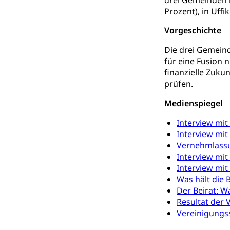
drei Gemeinden h
Suchtpräven
Sozialversicheru
Prozent), in Uffi
Invalidenversich
Vorgeschichte
Kranken- und 
Sucht und Dr
Die drei Gemein
Soziales und 
Drogenabhängigk
für eine Fusion 
Drogensüchtige,
Invalidenver
finanzielle Zuku
prüfen.
Fachstelle S
Gesundheitsv
Medienspiegel
Gesundheitsverso
Interview mi
Gesundheits
AHV / IV
Interview mit
Altersrente, Inv
Vernehmlassu
Hilflosenentsch
Interview mit
Interview mit
Hilfslosenen
Behinderung
Was hält die
Der Beirat: W
Informations
Körperbehinderu
Resultat der 
IV-Leistunge
Vereinigungs
Inklusion im