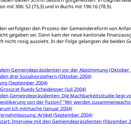
aben diesen Schritt deutlich gutgeheissen: In Dagmersell
tion
Gesundheitsversorgung
ngen, Sozialpolitik, Arbeitslosenversicherung, Mutterschaftsvers
kon mit 306: 52 (73,3) und in Buchs mit 196:16 (78,9).
erung, Sozialhilfe
Unfallversicherung (gruezi.lu.ch)
Krankenversicherung 
ogen
den verfolgten den Prozess der Gemeindereform von Anfan
Gesellschaft (Dienststelle)
Opferhilfe
Arbeitslosenver
eit, Drogensucht, Medikamentenabhängigkeit, Arzneimittelabhän
nicht gegeben sei. Dann kam der neue kantonale Finanzausgle
 Betäubungsmittel, Suchtmittel, Psychopharmaka
sicherung (WAS Luzern)
Soziale Sicherheit
nft nicht rosig aussieht. In der Folge gelangten die beiden
ucht Region Luzern
Drogen (Polizei)
Sucht
ersorgung
rgung, Spital, Pflegeinitiative, Ambulant vor stationär, AVOS, Pat
t dem Gemeindepräsidenten vor der Abstimmung (Oktober 
versorgung
 den drei Sozialvorstehern (Oktober 2004)
alidenrente, Witwenrente, Sozialversicherung, Vorsorgeeinrichtung, 
ng (September 2004)
ädigung, Ergänzungsleistungen, Altersvorsorge, Todesfallversiche
 Grossrat Ruedy Scheidegger (Juli 2004)
 den Gemeindepräsidenten: Die Machbarkeitsstudie liegt vor
tschädigung (WAS Luzern)
AHV-Hinterlassenenrente (WA
 Bevölkerung von der Fusion? "Wir werden zusammenwachs
arum ich mitmache (Januar 2004)
stelle AHV/IV
Ergänzungsleistungen (EL) (WAS Luzern)
ng, körperliche Behinderung, geistige Behinderung, psychische 
Vernehmlassung: Artikel (September 2004)
n (WAS Luzern)
start: Interview mit den Gemeindepräsdienten (Dezember 
 Sport
Menschen mit Behinderungen