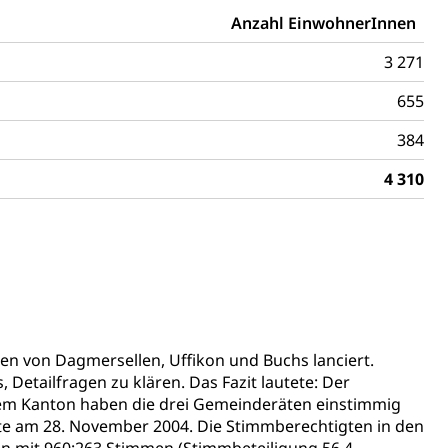
Anzahl EinwohnerInnen
3 271
655
mentenorganisation, parallele Einfuhr, regionale
artell, Cassis-deDijon-Prinzip
384
4 310
ung, Krankenkasse
)
allversicherung
eit
n von Dagmersellen, Uffikon und Buchs lanciert.
ion, Tabakprävention, Primärprävention,
 Detailfragen zu klären. Das Fazit lautete: Der
em Kanton haben die drei Gemeinderäten einstimmig
ndheitsförderung
Prävention (Polizei)
te am 28. November 2004. Die Stimmberechtigten in den