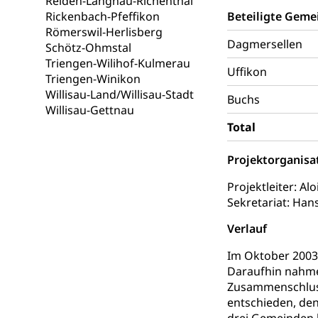
Reiden-Langnau-Richenthal
Frühe Förde
Rickenbach-Pfeffikon
Beteiligte Geme
Gesundheit und 
Römerswil-Herlisberg
Dagmersellen
Schötz-Ohmstal
Konsumenten
Triengen-Wilihof-Kulmerau
Uffikon
Triengen-Winikon
Konsumentenrech
Erschöpfung, nat
Willisau-Land/Willisau-Stadt
Buchs
Willisau-Gettnau
Lebensmittel
Krankenversi
Total
Unfallversicheru
Projektorganisa
Krankenversi
Lebensmittels
Projektleiter: A
Obligatorisc
Sekretariat: Han
sichere Lebensmi
Verlauf
Trinkwasser
Prävention
Im Oktober 2003
Gesundheitsvors
Daraufhin nahmen
Sekundärprävent
Zusammenschluss
Darmkrebsvo
Soziale Sicher
entschieden, den