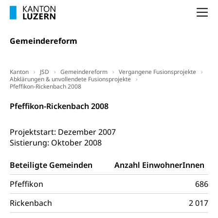
regionale Erschöpfung, nationale Erschöpfung,
internationale Erschöpfung, Preisabsprache, Kartell,
Na
Cassis-deDijon-Prinzip
Gemeindereform
Lebensmittelkontrolle und
Krankenversicherung
Verbraucherschutz
Unfallversicherung, Berufsunfallversicherung,
Krankheit, Unfall, Prämienverbilligung,
Kanton
JSD
Gemeindereform
Vergangene Fusionsprojekte
Krankenkasse
Abklärungen & unvollendete Fusionsprojekte
Pfeffikon-Rickenbach 2008
Krankenversicherung (WAS Luzern)
Lebensmittelsicherheit
Pfeffikon-Rickenbach 2008
Prämienverbilligung (WAS Luzern)
sichere Lebensmittel, Lebensmittelkontrolle,
Lebensmittelhygiene, Produktesicherheit
Obligatorische Krankenversicherung (WAS
Projektstart: Dezember 2007
Luzern)
Sistierung: Oktober 2008
Trinkwasser
Prävention
Kranken- und Unfallversicherung
Lebensmittel
Gesundheitsvorsorge, Wellness, Unfallverhütung,
Beteiligte Gemeinden
Anzahl EinwohnerInnen
Suchtprävention, Alkoholprävention,
Tabakprävention, Primärprävention,
Pfeffikon
686
Sekundärprävention, Tertiärprävention
Rickenbach
2 017
Darmkrebsvorsorge
Soziale Sicherheit