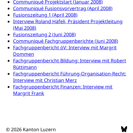
Communiqué Projektstart (Januar 2008)
Adoptivkind, Adoptiveltern, Adoptionsvermittlung,
Communiqué Fusionsvorvertrag (April 2008)
Adoptionsverfahren, elterliche Gewalt, elterliche
Fusionszeitung 1 (April 2008)
Sorge
Interview Roland Häfeli, Präsident Projektleitung
Adoption
(Mai 2008)
Aufenthaltsbewilligungen
Fusionszeitung 2 (Juni 2008)
Niederlassungsbewilligung, Aufenthalt,
Communiqué Fachgruppenberichte (Juni 2008)
Niederlassung, Wohnsitz
Fachgruppenbericht öV: Interview mit Margrit
Dommen
Amt für Migration
Ausweise und Bescheinigungen
Fachgruppenbericht Bildung: Interview mit Robert
Reisepass, Identitätskarte, Visum, Geburtsurkunde
Rüttimann
Fachgruppenbericht Führung-Organisation-Recht:
Jagdausweis, Fischereiausweis
Einbürgerung
Interview mit Christian Merz
Fachgruppenbericht Finanzen: Interview mit
Strafregisterauszug bestellen
Nationalität, Staatsangehörigkeit,
Margrit Frank
Staatsbürgerschaft, Bürgerrecht, Erwerb des
Waffen, Sprengstoffe und Pyrotechnik
Bürgerrechts, Verlust des Bürgerrechts,
Einbürgerungsverfahren
Reisepass, Identitätskarte
Einbürgerungen
Geburt
Strassenverkehrsamt (Führerausweis,
Fahrzeugausweis)
© 2026 Kanton Luzern
Geburtsurkunde, Geburtsschein, Geburtsanzeige