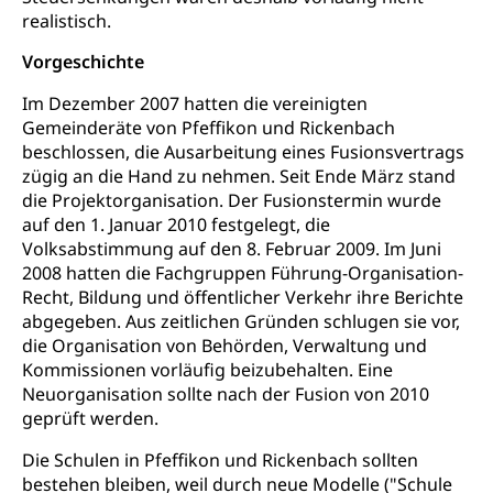
Archiv der Denkmalpflege
realistisch.
Dienststelle Kultur
Kulturförderung
Vorgeschichte
Kunst & Kultur (Luzern Tourismus)
Kulturpolitik, Sprachförderung, Denkmalpflege,
kulturelles Angebot, Kulturerbe, kulturelles Erbe,
Im Dezember 2007 hatten die vereinigten
Nachwuchsförderung, Vermittlung, Selektive
Förderung, Kulturausschreibungen, Kulturpreis,
Gemeinderäte von Pfeffikon und Rickenbach
Werkbeitrag, Produktionsbeitrag, Recherche,
beschlossen, die Ausarbeitung eines Fusionsvertrags
Bildende Kunst, Angewandte Kunst, Theater/Tanz,
zügig an die Hand zu nehmen. Seit Ende März stand
Musik, Entwicklung, Programmbeiträge,
die Projektorganisation. Der Fusionstermin wurde
Filmförderung, Regionale Förderfonds,
auf den 1. Januar 2010 festgelegt, die
Werkankäufe, Kunstankäufe, Kunst und Bau, Schule
Volksabstimmung auf den 8. Februar 2009. Im Juni
und Kultur, Kulturgesuche, Kulturvermittlung
2008 hatten die Fachgruppen Führung-Organisation-
Recht, Bildung und öffentlicher Verkehr ihre Berichte
Kulturförderung und Vermittlung
abgegeben. Aus zeitlichen Gründen schlugen sie vor,
Angebote für Schulklassen
Mobilität
die Organisation von Behörden, Verwaltung und
Kommissionen vorläufig beizubehalten. Eine
Zentralschweizer Filmförderung
Neuorganisation sollte nach der Fusion von 2010
Schiene und öffentlicher Verkehr
geprüft werden.
Schienenverkehr, Zugverkehr, Bahnverkehr,
Transportmittel, öffentlicher Verkehr
Die Schulen in Pfeffikon und Rickenbach sollten
bestehen bleiben, weil durch neue Modelle ("Schule