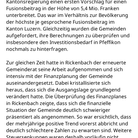
Kantonsregierung einen ersten Vorschlag für einen
Pensionskasse, erste Säule, zweite Säule, dritte
Fusionsbeitrag in der Höhe von 5,4 Mio. Franken
Säule, Hilflosenentschädigung,
unterbreitet. Das war im Verhältnis zur Bevölkerung
Ergänzungsleistungen, Altersvorsorge,
Todesfallversicherung
der höchste je gesprochene Fusionsbeitrag im
Kanton Luzern. Gleichzeitig wurden die Gemeinden
Hilfslosenentschädigung (WAS Luzern)
Behinderung
aufgefordert, ihre Berechnungen zu überprüfen und
insbesondere den Investitionsbedarf in Pfeffikon
AHV-Hinterlassenenrente (WAS Luzern)
Körperbehinderung, körperliche Behinderung,
nochmals zu hinterfragen.
geistige Behinderung, psychische Behinderung,
AHV-Beiträge (WAS Luzern)
Erwerbsunfähigkeit, Behinderte
Zur gleichen Zeit hatte in Rickenbach der erneuerte
Informationsstelle AHV/IV
Gemeinderat seine Arbeit aufgenommen und sich
Inklusion im Sport
Ergänzungsleistungen (EL) (WAS Luzern)
intensiv mit der Finanzplanung der Gemeinde
Menschen mit Behinderungen
Kultur und Medien
auseinandergesetzt. Dabei kristallisierte sich
AHV-Altersrente (WAS Luzern)
heraus, dass sich die Ausgangslage grundlegend
verändert hatte. Die Überprüfung des Finanzplanes
IV-Leistungen (WAS Luzern)
Archive und Bibliotheken
in Rickenbach zeigte, dass sich die finanzielle
Bücher, Bundesarchiv, Landesbibliothek
Situation der Gemeinde deutlich schwieriger
präsentiert als angenommen. So war ersichtlich, dass
Staatsarchiv Luzern
Kulturelle Einrichtungen
der mehrjährige positive Trend vorerst abbricht und
deutlich schlechtere Zahlen zu erwarten sind. Weitere
Zentral- und Hochschulbibliothek
Museen, Theater, Bibliotheken
Steuersenkungen waren deshalb vorläufig nicht