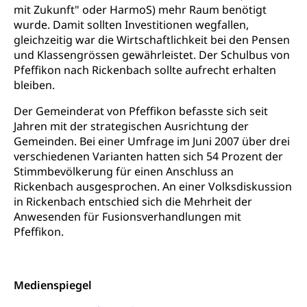
Verkehrsverbund Luzern VVL
Schifffahrt
mit Zukunft" oder HarmoS) mehr Raum benötigt
wurde. Damit sollten Investitionen wegfallen,
Öffentlicher Verkehr Luzern Mobil
Schiffsverkehr, Binnenschifffahrt, Seeschifffahrt,
gleichzeitig war die Wirtschaftlichkeit bei den Pensen
Flussschifffahrt
und Klassengrössen gewährleistet. Der Schulbus von
Pfeffikon nach Rickenbach sollte aufrecht erhalten
Schifffahrt (Strassenverkehrsamt)
Strasse
bleiben.
Autoverkehr, Lastwagenverkehr, Schwerverkehr,
leistungsabhängige Schwerverkehrsabgabe,
Der Gemeinderat von Pfeffikon befasste sich seit
Langsamverkehr, Transportmittel, Auto, Motorrad,
Jahren mit der strategischen Ausrichtung der
Individualverkehr
Gemeinden. Bei einer Umfrage im Juni 2007 über drei
verschiedenen Varianten hatten sich 54 Prozent der
zentras (Betrieb und Unterhalt LU, OW, NW,
Stimmbevölkerung für einen Anschluss an
ZG)
Rickenbach ausgesprochen. An einer Volksdiskussion
Persönliches
in Rickenbach entschied sich die Mehrheit der
Strassenverkehrsamt
Anwesenden für Fusionsverhandlungen mit
Verkehr und Infrastruktur vif
Zivilstand
Pfeffikon.
Kantonsstrassen
Geburt, Heirat, Ehe, Partnerschaft, Tod,
Zivilstandsamt, Zivilstandsregiste
Medienspiegel
Zivilstandswesen
Adoption