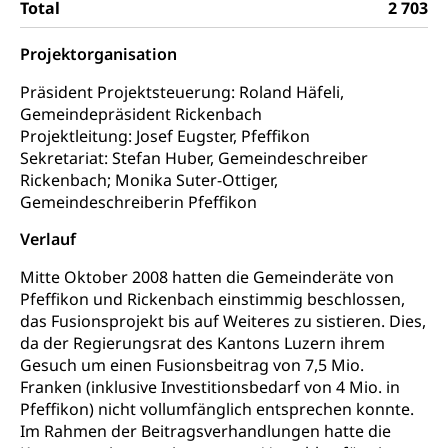
Total
2 703
Kantonales Tabakpräventionsprogramm
Sozialversicherungen, Sozialpolitik,
Arbeitslosenversicherung,
Gesundheitsförderung
Projektorganisation
Mutterschaftsversicherung, Krankenversicherung,
Unfallversicherung, Invalidenversicherung,
Prävention (Polizei)
Präsident Projektsteuerung: Roland Häfeli,
Sozialhilfe
Gemeindepräsident Rickenbach
Suchtprävention
Projektleitung: Josef Eugster, Pfeffikon
Kranken- und Unfallversicherung
Sucht und Drogen
Gesundheitsversorgung
Sekretariat: Stefan Huber, Gemeindeschreiber
(gruezi.lu.ch)
Drogenabhängigkeit, Drogensucht,
Rickenbach; Monika Suter-Ottiger,
Medikamentenabhängigkeit,
Krankenversicherung (WAS Luzern)
Gemeindeschreiberin Pfeffikon
Arzneimittelabhängigkeit, Suchtkrankheit,
Existenzsicherung - Sozialhilfe
Drogenabhängige, Drogensüchtige,
Verlauf
Betäubungsmittel, Suchtmittel, Psychopharmaka
Soziales und Gesellschaft (Dienststelle)
Mitte Oktober 2008 hatten die Gemeinderäte von
Fachstelle Sucht Region Luzern
Gesundheitsversorgung
Opferhilfe
Pfeffikon und Rickenbach einstimmig beschlossen,
das Fusionsprojekt bis auf Weiteres zu sistieren. Dies,
Drogen (Polizei)
Gesundheitsversorgung, Spital, Pflegeinitiative,
Arbeitslosenversicherung (WAS Luzern)
da der Regierungsrat des Kantons Luzern ihrem
Ambulant vor stationär, AVOS, Patientendossier
Sucht
Invalidenversicherung (WAS Luzern)
Gesuch um einen Fusionsbeitrag von 7,5 Mio.
Gesundheitsversorgung
Franken (inklusive Investitionsbedarf von 4 Mio. in
AHV / IV
Soziale Sicherheit
Pfeffikon) nicht vollumfänglich entsprechen konnte.
Altersrente, Invalidenrente, Witwenrente,
Im Rahmen der Beitragsverhandlungen hatte die
Sozialversicherung, Vorsorgeeinrichtung,