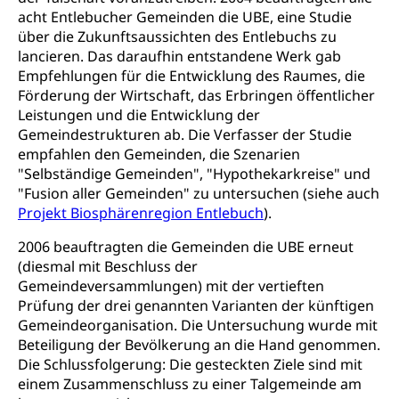
Zentralschweizer Filmförderung
acht Entlebucher Gemeinden die UBE, eine Studie
Schiene und öffentlicher Verkehr
über die Zukunftsaussichten des Entlebuchs zu
lancieren. Das daraufhin entstandene Werk gab
Schienenverkehr, Zugverkehr, Bahnverkehr,
Empfehlungen für die Entwicklung des Raumes, die
Transportmittel, öffentlicher Verkehr
Förderung der Wirtschaft, das Erbringen öffentlicher
Leistungen und die Entwicklung der
Verkehrsverbund Luzern VVL
Schifffahrt
Gemeindestrukturen ab. Die Verfasser der Studie
Öffentlicher Verkehr Luzern Mobil
Schiffsverkehr, Binnenschifffahrt, Seeschifffahrt,
empfahlen den Gemeinden, die Szenarien
Flussschifffahrt
"Selbständige Gemeinden", "Hypothekarkreise" und
"Fusion aller Gemeinden" zu untersuchen (siehe auch
Schifffahrt (Strassenverkehrsamt)
Strasse
Projekt Biosphärenregion Entlebuch
).
Autoverkehr, Lastwagenverkehr, Schwerverkehr,
2006 beauftragten die Gemeinden die UBE erneut
leistungsabhängige Schwerverkehrsabgabe,
(diesmal mit Beschluss der
Langsamverkehr, Transportmittel, Auto, Motorrad,
Gemeindeversammlungen) mit der vertieften
Individualverkehr
Prüfung der drei genannten Varianten der künftigen
zentras (Betrieb und Unterhalt LU, OW, NW,
Gemeindeorganisation. Die Untersuchung wurde mit
ZG)
Beteiligung der Bevölkerung an die Hand genommen.
Persönliches
Die Schlussfolgerung: Die gesteckten Ziele sind mit
Strassenverkehrsamt
einem Zusammenschluss zu einer Talgemeinde am