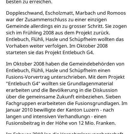
Verkehr und Infrastruktur vif
besten zu erreichen.
Zivilstand
Kantonsstrassen
Geburt, Heirat, Ehe, Partnerschaft, Tod,
Doppleschwand, Escholzmatt, Marbach und Romoos
Zivilstandsamt, Zivilstandsregiste
war der Zusammenschluss zu einer einzigen
Gemeinde allerdings ein zu grosser Schritt. Sie zogen
Zivilstandswesen
Adoption
sich im Frühling 2008 aus dem Projekt zurück.
Entlebuch, Flühli, Hasle und Schüpfheim wollten das
Adoptivkind, Adoptiveltern, Adoptionsvermittlung,
Vorhaben weiter verfolgen. Im Oktober 2008
Adoptionsverfahren, elterliche Gewalt, elterliche
starteten sie das Projekt Entlebuch G4.
Sorge
Im Oktober 2008 haben die Gemeindebehörden von
Adoption
Aufenthaltsbewilligungen
Entlebuch, Flühli, Hasle und Schüpfheim einen
Niederlassungsbewilligung, Aufenthalt,
Fusions-Vorvertrag unterschrieben. Mit dem Projekt
Niederlassung, Wohnsitz
"Entlebuch G4" wollten sie Grundlagenmaterial
erarbeiten und die Bevölkerung in die Diskussion
Amt für Migration
Ausweise und Bescheinigungen
über die gemeinsame Zukunft einbeziehen. Sieben
Fachgruppen erarbeiteten die Fusionsgrundlagen. Im
Reisepass, Identitätskarte, Visum, Geburtsurkunde
Januar 2010 bewilligte der Kanton Luzern - nach
langen und intensiven Verhandlungn - einen
Jagdausweis, Fischereiausweis
Einbürgerung
Fusionsbeitrag in der Höhe von 12 Mio. Franken.
Strafregisterauszug bestellen
Nationalität, Staatsangehörigkeit,
Staatsbürgerschaft, Bürgerrecht, Erwerb des