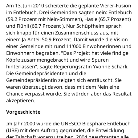
Am 13. Juni 2010 scheiterte die geplante Vierer-Fusion
Bücher, Bundesarchiv, Landesbibliothek
im Entlebuch. Drei Gemeinden sagten nein: Entlebuch
(59.2 Prozent mit Nein-Stimmen), Hasle (65,7 Prozent)
Staatsarchiv Luzern
Kulturelle Einrichtungen
und Flühli (60,7 Prozent ). Nur Schüpfheim sprach
Zentral- und Hochschulbibliothek
Museen, Theater, Bibliotheken
sich knapp für einen Zusammenschluss aus, mit
einem Ja-Anteil 50,9 Prozent. Damit wurde die Vision
Archiv der Denkmalpflege
Dienststelle Kultur
Kulturförderung
einer Gemeinde mit rund 11'000 Einwohnerinnen und
Einwohnern begraben. "Das Projekt hat viele findige
Kunst & Kultur (Luzern Tourismus)
Kulturpolitik, Sprachförderung, Denkmalpflege,
Köpfe zusammengebracht und wird Spuren
kulturelles Angebot, Kulturerbe, kulturelles Erbe,
hinterlassen", sagte Regierungsrätin Yvonne Schärli.
Nachwuchsförderung, Vermittlung, Selektive
Die Gemeindepräsidenten und die
Förderung, Kulturausschreibungen, Kulturpreis,
Werkbeitrag, Produktionsbeitrag, Recherche,
Gemeindepräsidentin zeigten sich enttäuscht. Sie
Bildende Kunst, Angewandte Kunst, Theater/Tanz,
waren überzeugt davon, dass mit dem Nein eine
Musik, Entwicklung, Programmbeiträge,
Chance verpasst wurde. Sie würden aber das Resultat
Filmförderung, Regionale Förderfonds,
akzeptieren.
Werkankäufe, Kunstankäufe, Kunst und Bau, Schule
und Kultur, Kulturgesuche, Kulturvermittlung
Vorgeschichte
Kulturförderung und Vermittlung
Im Jahr 2000 wurde die UNESCO Biosphäre Entlebuch
(UBE) mit dem Auftrag gegründet, die Entwicklung
Angebote für Schulklassen
Mobilität
der Talschaft voranzutreiben. 2004 beauftragten alle