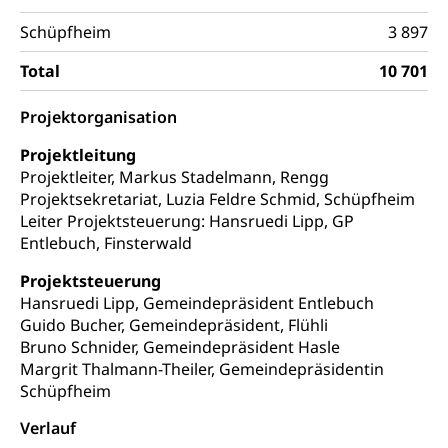
Arbeitslosenversicherung (WAS Luzern)
Ambulant vor stationär, AVOS, Patientendossier
Schüpfheim
3 897
Sucht
Invalidenversicherung (WAS Luzern)
Gesundheitsversorgung
AHV / IV
Total
10 701
Soziale Sicherheit
Altersrente, Invalidenrente, Witwenrente,
Sozialversicherung, Vorsorgeeinrichtung,
Projektorganisation
Pensionskasse, erste Säule, zweite Säule, dritte
Säule, Hilflosenentschädigung,
Projektleitung
Ergänzungsleistungen, Altersvorsorge,
Projektleiter, Markus Stadelmann, Rengg
Todesfallversicherung
Projektsekretariat, Luzia Feldre Schmid, Schüpfheim
Leiter Projektsteuerung: Hansruedi Lipp, GP
Hilfslosenentschädigung (WAS Luzern)
Behinderung
Entlebuch, Finsterwald
AHV-Hinterlassenenrente (WAS Luzern)
Körperbehinderung, körperliche Behinderung,
Projektsteuerung
geistige Behinderung, psychische Behinderung,
AHV-Beiträge (WAS Luzern)
Hansruedi Lipp, Gemeindepräsident Entlebuch
Erwerbsunfähigkeit, Behinderte
Guido Bucher, Gemeindepräsident, Flühli
Informationsstelle AHV/IV
Bruno Schnider, Gemeindepräsident Hasle
Inklusion im Sport
Margrit Thalmann-Theiler, Gemeindepräsidentin
Ergänzungsleistungen (EL) (WAS Luzern)
Menschen mit Behinderungen
Schüpfheim
Kultur und Medien
AHV-Altersrente (WAS Luzern)
Verlauf
IV-Leistungen (WAS Luzern)
Archive und Bibliotheken