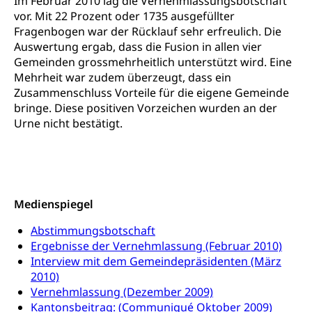
Im Februar 2010 lag die Vernehmlassungsbotschaft
Waffen, Sprengstoffe und Pyrotechnik
Bürgerrechts, Verlust des Bürgerrechts,
vor. Mit 22 Prozent oder 1735 ausgefüllter
Einbürgerungsverfahren
Reisepass, Identitätskarte
Fragenbogen war der Rücklauf sehr erfreulich. Die
Auswertung ergab, dass die Fusion in allen vier
Einbürgerungen
Geburt
Strassenverkehrsamt (Führerausweis,
Gemeinden grossmehrheitlich unterstützt wird. Eine
Fahrzeugausweis)
Mehrheit war zudem überzeugt, dass ein
Geburtsurkunde, Geburtsschein, Geburtsanzeige
Zusammenschluss Vorteile für die eigene Gemeinde
Namensänderungen
Familienzulagen (WAS Luzern)
Kinder und Jugendliche
bringe. Diese positiven Vorzeichen wurden an der
Urne nicht bestätigt.
Schwangerschaft / Geburt (gruezi.lu.ch)
Mündigkeit, Kindesschutz, Jugendschutz
Kinder- und Jugendförderung
Pflege / Pflegeheim
Psychische Gesundheit
Hauspflege, spitalexterne Pflege, Spitex
Medienspiegel
IV für Kinder und Jugendliche (WAS Luzern)
Betreuende Angehörige
Religion
Abstimmungsbotschaft
Pflegeheimliste und freie Pflegeplätze
Kirche, Gottesdienst, Seelsorge,
Ergebnisse der Vernehmlassung (Februar 2010)
Religionsgemeinschaft
Betreuung von Angehörigen (WAS Luzern)
Interview mit dem Gemeindepräsidenten (März
2010)
Religionsvielfalt Im Kanton Luzern (unilu)
Sport
Vernehmlassung (Dezember 2009)
Religion (gruezi.lu.ch)
Freizeitaktivitäten, Schulsport, Spitzensport,
Kantonsbeitrag: (Communiqué Oktober 2009)