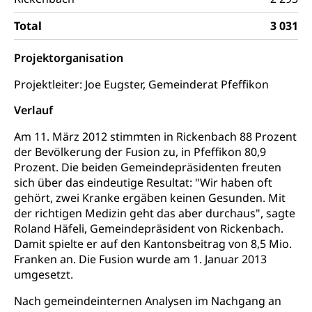
universitäre Ausbildung, akademische Ausbildung,
Wirtschaftsmittelschule
Fachstelle Stipendien (beruf.lu.ch)
Hochschulbildung, Hochschule, universitäre
Förderangebote
Total
3 031
FMS und Vollzeitschulen mit BM
Hochschule, Bachelor, Master, Doktorat,
Studienbeiträge Höhere Berufsbildung
Sonderschulung
Weiterbildung, Forschung, Entwicklung,
Projektorganisation
Dienstleistungen, Hochschule Luzern,
Finanzielle Unterstützung Pädagogische
Musikschulen
Fachhochschule Zentralschweiz, HSLU,
Hochschule PHLU
Projektleiter: Joe Eugster, Gemeinderat Pfeffikon
Pädagogische Hochschule Luzern, PH Luzern, UniLU,
Schulferien
swissuniversities (Dachorganisation der Schweizer
Stipendien Hochschule Luzern hslu
Verlauf
Hochschulen)
Früherziehung
Am 11. März 2012 stimmten in Rickenbach 88 Prozent
Schuldienste
swissuniversities
Vorschule
der Bevölkerung der Fusion zu, in Pfeffikon 80,9
Betreuungsangebote
Universität Luzern
Prozent. Die beiden Gemeindepräsidenten freuten
Kindergarten, Kinderkrippe, Krippe, Kinderhort,
Kindertagesstätte, Spielgruppe, Tagesmutter,
sich über das eindeutige Resultat: "Wir haben oft
Schulliste
Fachstelle Hochschulbildung
Freiwilliges Kindergarten Jahr
gehört, zwei Kranke ergäben keinen Gesunden. Mit
Heilpädagogische Schulen
der richtigen Medizin geht das aber durchaus", sagte
Kinderbetreuung
Roland Häfeli, Gemeindepräsident von Rickenbach.
Freiwilliger Schulsport
Damit spielte er auf den Kantonsbeitrag von 8,5 Mio.
Freiwilliges Kindergarten Jahr
Gesundheit und Soziales
Franken an. Die Fusion wurde am 1. Januar 2013
Frühe Sprachförderung
umgesetzt.
Konsumentenschutz
Kindergarten & Basisstufe
Nach gemeindeinternen Analysen im Nachgang an
Konsumentenrechte, Produktsicherheit,