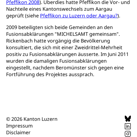
Pfeffikon 2008
). Überdies hatte Pfeffikon die Vor- und
Nachteile eines Kantonswechsels zum Aargau
Darmkrebsvorsorge
Soziale Sicherheit
geprüft (siehe
Pfeffikon zu Luzern oder Aargau?
).
Kantonales Tabakpräventionsprogramm
Sozialversicherungen, Sozialpolitik,
Arbeitslosenversicherung,
2009 beteiligten sich beide Gemeinden an den
Gesundheitsförderung
Mutterschaftsversicherung, Krankenversicherung,
Fusionsabklärungen "MICHELSAMT gemeinsam".
Unfallversicherung, Invalidenversicherung,
Rickenbach hatte vorgängig die Bevölkerung
Prävention (Polizei)
Sozialhilfe
konsultiert, die sich mit einer Zweidrittel-Mehrheit
Suchtprävention
positiv zu Fusionsabklärungen äusserte. Im Juni 2011
Kranken- und Unfallversicherung
Sucht und Drogen
wurden die damaligen Fusionsabklärungen
Gesundheitsversorgung
(gruezi.lu.ch)
Drogenabhängigkeit, Drogensucht,
eingestellt, nachdem Beromünster sich gegen eine
Medikamentenabhängigkeit,
Krankenversicherung (WAS Luzern)
Fortführung des Projektes aussprach.
Arzneimittelabhängigkeit, Suchtkrankheit,
Existenzsicherung - Sozialhilfe
Drogenabhängige, Drogensüchtige,
Betäubungsmittel, Suchtmittel, Psychopharmaka
Soziales und Gesellschaft (Dienststelle)
Fachstelle Sucht Region Luzern
Gesundheitsversorgung
Opferhilfe
Drogen (Polizei)
Gesundheitsversorgung, Spital, Pflegeinitiative,
Arbeitslosenversicherung (WAS Luzern)
© 2026 Kanton Luzern
Ambulant vor stationär, AVOS, Patientendossier
Sucht
Invalidenversicherung (WAS Luzern)
Impressum
Disclaimer
Gesundheitsversorgung
AHV / IV
Soziale Sicherheit