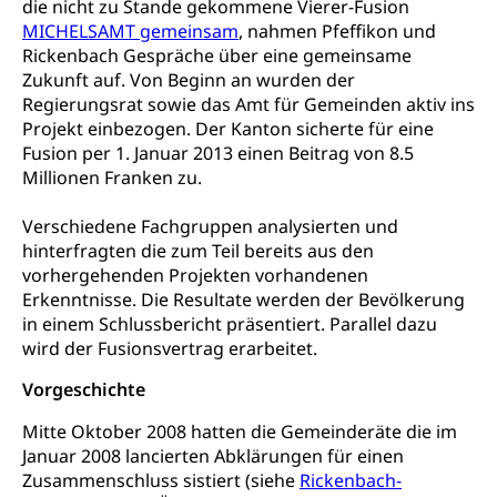
die nicht zu Stande gekommene Vierer-Fusion
Frühe Förderung
Preisüberwachung, Preisüberwacher,
MICHELSAMT gemeinsam
, nahmen Pfeffikon und
Konsumentenorganisation, parallele Einfuhr,
Rickenbach Gespräche über eine gemeinsame
regionale Erschöpfung, nationale Erschöpfung,
Zukunft auf. Von Beginn an wurden der
internationale Erschöpfung, Preisabsprache, Kartell,
Cassis-deDijon-Prinzip
Regierungsrat sowie das Amt für Gemeinden aktiv ins
Projekt einbezogen. Der Kanton sicherte für eine
Lebensmittelkontrolle und
Krankenversicherung
Fusion per 1. Januar 2013 einen Beitrag von 8.5
Verbraucherschutz
Millionen Franken zu.
Unfallversicherung, Berufsunfallversicherung,
Krankheit, Unfall, Prämienverbilligung,
Verschiedene Fachgruppen analysierten und
Krankenkasse
hinterfragten die zum Teil bereits aus den
vorhergehenden Projekten vorhandenen
Krankenversicherung (WAS Luzern)
Lebensmittelsicherheit
Erkenntnisse. Die Resultate werden der Bevölkerung
Prämienverbilligung (WAS Luzern)
sichere Lebensmittel, Lebensmittelkontrolle,
in einem Schlussbericht präsentiert. Parallel dazu
Lebensmittelhygiene, Produktesicherheit
wird der Fusionsvertrag erarbeitet.
Obligatorische Krankenversicherung (WAS
Luzern)
Trinkwasser
Prävention
Vorgeschichte
Kranken- und Unfallversicherung
Lebensmittel
Gesundheitsvorsorge, Wellness, Unfallverhütung,
Mitte Oktober 2008 hatten die Gemeinderäte die im
Suchtprävention, Alkoholprävention,
Januar 2008 lancierten Abklärungen für einen
Tabakprävention, Primärprävention,
Zusammenschluss sistiert (siehe
Rickenbach-
Sekundärprävention, Tertiärprävention