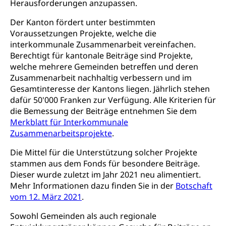
Mutterschaftsversicherung, Krankenversicherung,
Herausforderungen anzupassen.
Unfallversicherung, Invalidenversicherung,
Prävention (Polizei)
Sozialhilfe
Der Kanton fördert unter bestimmten
Suchtprävention
Voraussetzungen Projekte, welche die
Kranken- und Unfallversicherung
Sucht und Drogen
interkommunale Zusammenarbeit vereinfachen.
Gesundheitsversorgung
(gruezi.lu.ch)
Berechtigt für kantonale Beiträge sind Projekte,
Drogenabhängigkeit, Drogensucht,
welche mehrere Gemeinden betreffen und deren
Medikamentenabhängigkeit,
Krankenversicherung (WAS Luzern)
Zusammenarbeit nachhaltig verbessern und im
Arzneimittelabhängigkeit, Suchtkrankheit,
Existenzsicherung - Sozialhilfe
Drogenabhängige, Drogensüchtige,
Gesamtinteresse der Kantons liegen. Jährlich stehen
Betäubungsmittel, Suchtmittel, Psychopharmaka
dafür 50'000 Franken zur Verfügung. Alle Kriterien für
Soziales und Gesellschaft (Dienststelle)
die Bemessung der Beiträge entnehmen Sie dem
Fachstelle Sucht Region Luzern
Gesundheitsversorgung
Opferhilfe
Merkblatt für Interkommunale
Zusammenarbeitsprojekte
.
Drogen (Polizei)
Gesundheitsversorgung, Spital, Pflegeinitiative,
Arbeitslosenversicherung (WAS Luzern)
Ambulant vor stationär, AVOS, Patientendossier
Die Mittel für die Unterstützung solcher Projekte
Sucht
Invalidenversicherung (WAS Luzern)
stammen aus dem Fonds für besondere Beiträge.
Gesundheitsversorgung
AHV / IV
Soziale Sicherheit
Dieser wurde zuletzt im Jahr 2021 neu alimentiert.
Altersrente, Invalidenrente, Witwenrente,
Mehr Informationen dazu finden Sie in der
Botschaft
Sozialversicherung, Vorsorgeeinrichtung,
vom 12. März 2021
.
Pensionskasse, erste Säule, zweite Säule, dritte
Säule, Hilflosenentschädigung,
Sowohl Gemeinden als auch regionale
Ergänzungsleistungen, Altersvorsorge,