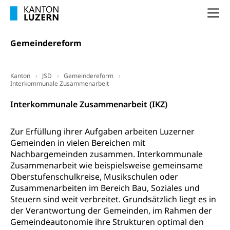
Lebensmittelkontrolle und
Krankenversicherung
Na
Verbraucherschutz
Unfallversicherung, Berufsunfallversicherung,
Gemeindereform
Krankheit, Unfall, Prämienverbilligung,
Krankenkasse
Krankenversicherung (WAS Luzern)
Lebensmittelsicherheit
Kanton
JSD
Gemeindereform
Interkommunale Zusammenarbeit
Prämienverbilligung (WAS Luzern)
sichere Lebensmittel, Lebensmittelkontrolle,
Lebensmittelhygiene, Produktesicherheit
Interkommunale Zusammenarbeit (IKZ)
Obligatorische Krankenversicherung (WAS
Luzern)
Trinkwasser
Prävention
Zur Erfüllung ihrer Aufgaben arbeiten Luzerner
Kranken- und Unfallversicherung
Lebensmittel
Gemeinden in vielen Bereichen mit
Gesundheitsvorsorge, Wellness, Unfallverhütung,
Suchtprävention, Alkoholprävention,
Nachbargemeinden zusammen. Interkommunale
Tabakprävention, Primärprävention,
Zusammenarbeit wie beispielsweise gemeinsame
Sekundärprävention, Tertiärprävention
Oberstufenschulkreise, Musikschulen oder
Zusammenarbeiten im Bereich Bau, Soziales und
Darmkrebsvorsorge
Soziale Sicherheit
Steuern sind weit verbreitet. Grundsätzlich liegt es in
der Verantwortung der Gemeinden, im Rahmen der
Kantonales Tabakpräventionsprogramm
Sozialversicherungen, Sozialpolitik,
Gemeindeautonomie ihre Strukturen optimal den
Arbeitslosenversicherung,
Gesundheitsförderung