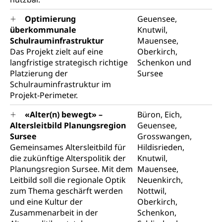
Kunst & Kultur (Luzern Tourismus)
Kulturpolitik, Sprachförderung, Denkmalpflege,
kulturelles Angebot, Kulturerbe, kulturelles Erbe,
Optimierung
Geuensee,
Nachwuchsförderung, Vermittlung, Selektive
überkommunale
Förderung, Kulturausschreibungen, Kulturpreis,
Knutwil,
Werkbeitrag, Produktionsbeitrag, Recherche,
Schulrauminfrastruktur
Mauensee,
Bildende Kunst, Angewandte Kunst, Theater/Tanz,
Das Projekt zielt auf eine
Oberkirch,
Musik, Entwicklung, Programmbeiträge,
langfristige strategisch richtige
Schenkon und
Filmförderung, Regionale Förderfonds,
Platzierung der
Sursee
Werkankäufe, Kunstankäufe, Kunst und Bau, Schule
Schulrauminfrastruktur im
und Kultur, Kulturgesuche, Kulturvermittlung
Projekt-Perimeter.
Kulturförderung und Vermittlung
«Alter(n) bewegt» –
Büron, Eich,
Angebote für Schulklassen
Altersleitbild Planungsregion
Geuensee,
Mobilität
Sursee
Grosswangen,
Zentralschweizer Filmförderung
Gemeinsames Altersleitbild für
Hildisrieden,
Schiene und öffentlicher Verkehr
die zukünftige Alterspolitik der
Knutwil,
Planungsregion Sursee. Mit dem
Mauensee,
Schienenverkehr, Zugverkehr, Bahnverkehr,
Transportmittel, öffentlicher Verkehr
Leitbild soll die regionale Optik
Neuenkirch,
zum Thema geschärft werden
Nottwil,
Verkehrsverbund Luzern VVL
Schifffahrt
und eine Kultur der
Oberkirch,
Zusammenarbeit in der
Schenkon,
Öffentlicher Verkehr Luzern Mobil
Schiffsverkehr, Binnenschifffahrt, Seeschifffahrt,