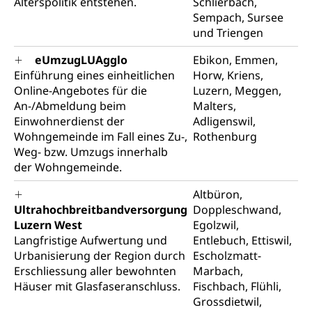
Alterspolitik entstehen.
Schlierbach,
Flussschifffahrt
Sempach, Sursee
und Triengen
Schifffahrt (Strassenverkehrsamt)
Strasse
Autoverkehr, Lastwagenverkehr, Schwerverkehr,
eUmzugLUAgglo
Ebikon, Emmen,
leistungsabhängige Schwerverkehrsabgabe,
Einführung eines einheitlichen
Horw, Kriens,
Langsamverkehr, Transportmittel, Auto, Motorrad,
Online-Angebotes für die
Luzern, Meggen,
Individualverkehr
An-/Abmeldung beim
Malters,
Einwohnerdienst der
Adligenswil,
zentras (Betrieb und Unterhalt LU, OW, NW,
Wohngemeinde im Fall eines Zu-,
Rothenburg
ZG)
Weg- bzw. Umzugs innerhalb
Persönliches
der Wohngemeinde.
Strassenverkehrsamt
Verkehr und Infrastruktur vif
Zivilstand
Altbüron,
Ultrahochbreitbandversorgung
Doppleschwand,
Kantonsstrassen
Geburt, Heirat, Ehe, Partnerschaft, Tod,
Luzern West
Egolzwil,
Zivilstandsamt, Zivilstandsregiste
Langfristige Aufwertung und
Entlebuch, Ettiswil,
Urbanisierung der Region durch
Escholzmatt-
Zivilstandswesen
Adoption
Erschliessung aller bewohnten
Marbach,
Adoptivkind, Adoptiveltern, Adoptionsvermittlung,
Häuser mit Glasfaseranschluss.
Fischbach, Flühli,
Adoptionsverfahren, elterliche Gewalt, elterliche
Grossdietwil,
Sorge