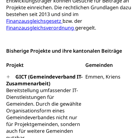
Entwicklungsträger können Gesuche für Beiträge an
Todesfallversicherung
Projekte einreichen. Die rechtlichen Grundlagen dazu
bestehen seit 2013 und sind im
Hilfslosenentschädigung (WAS Luzern)
Behinderung
Finanzausgleichsgesetz
bzw. der
AHV-Hinterlassenenrente (WAS Luzern)
Finanzausgleichsverordnung
geregelt.
Körperbehinderung, körperliche Behinderung,
geistige Behinderung, psychische Behinderung,
AHV-Beiträge (WAS Luzern)
Erwerbsunfähigkeit, Behinderte
Informationsstelle AHV/IV
Bisherige Projekte und ihre kantonalen Beiträge
Inklusion im Sport
Ergänzungsleistungen (EL) (WAS Luzern)
Menschen mit Behinderungen
Projekt
Gemeinden
Kultur und Medien
AHV-Altersrente (WAS Luzern)
GICT (Gemeindeverband IT-
Emmen, Kriens
IV-Leistungen (WAS Luzern)
Archive und Bibliotheken
Zusammenarbeit)
Bereitstellung umfassender IT-
Bücher, Bundesarchiv, Landesbibliothek
Dienstleistungen für
Gemeinden. Durch die gewählte
Staatsarchiv Luzern
Kulturelle Einrichtungen
Organisationsform eines
Zentral- und Hochschulbibliothek
Museen, Theater, Bibliotheken
Gemeindeverbandes nicht nur
für Projektgemeinden, sondern
Archiv der Denkmalpflege
Dienststelle Kultur
Kulturförderung
auch für weitere Gemeinden
nutzbar.