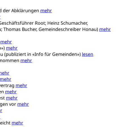
nd der Abklärungen
mehr
r
 Geschäftsführer Root; Heinz Schumacher,
au; Thomas Bucher, Gemeindeschreiber Honau)
mehr
mentenorganisation, parallele Einfuhr, regionale
artell, Cassis-deDijon-Prinzip
2
mehr
o»)
mehr
u (publiziert in «Info für Gemeinden»)
lesen
fgenommen
mehr
ung, Krankenkasse
mehr
)
mehr
allversicherung
eit
svertrag
mehr
sen
mehr
est
mehr
egen vor
mehr
ion, Tabakprävention, Primärprävention,
r
r
reicht
mehr
ndheitsförderung
Prävention (Polizei)