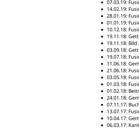
07.03.19: Fus
Suchtpräven
Sozialversicheru
14.02.19: Fu
Invalidenversich
28.01.19: Fus
01.01.19: Fus
Kranken- und 
Sucht und Dr
10.12.18: Fus
19.11.18: Get
Soziales und 
Drogenabhängigk
Drogensüchtige,
19.11.18: Bil
Invalidenver
03.09.18: Get
Fachstelle S
Gesundheitsv
19.07.18: Fu
11.06.18: Gem
Gesundheitsverso
21.06.18: Fus
03.05.18: Fus
Gesundheits
AHV / IV
01.03.18: Fus
Altersrente, Inv
01.02.18: Be
Hilflosenentsch
24.01.18: Gem
07.11.17: Bu
Hilfslosenen
Behinderung
13.07.17: Fus
10.04.17: Ge
Informations
Körperbehinderu
06.03.17: Ka
IV-Leistunge
Inklusion im