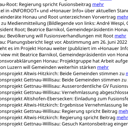
au-Root: Regierung spricht Fusionsbeitrag
mehr
rung
ikel in «INFOROOT» und «Honauer Info» über aktuellen Sta
Soziales
meinderäte Honau und Root unterzeichnen Vorvertrag
meh
o zu Medienmitteilung (Bildlegende von links: André Wespi,
schutz
ident Root; Beatrice Barnikol, Gemeindepräsidentin Hon
te, Produktsicherheit, Preisüberwachung, Preisüberwacher, Konsu
nau: Bevölkerung will Fusionsverhandlungen mit Root
mehr
ionale Erschöpfung, internationale Erschöpfung, Preisabsprache, K
au: Planungsbericht liegt vor. Abstimmung am 26. Juni 202
geht es im Projekt Honau weiter (publiziert im «Honauer Inf
kontrolle und Verbraucherschutz
cherung
erview mit Beatrice Barnikol, Gemeindepräsidentin von Hona
sionsvorabklärungen Honau: Projektgruppe hat Arbeit au
ng, Berufsunfallversicherung, Krankheit, Unfall, Prämienverbillig
ton Luzern will Gemeinden weiterhin stärken
mehr
ionsprojekt Altwis-Hitzkirch: Beide Gemeinden stimmen zu
cherung (WAS Luzern)
Prämienverbilligung (WAS Luzern
icherheit
ionsprojekt Gettnau-Willisau: Beide Gemeinden stimmen zu
he Krankenversicherung (WAS Luzern)
Kranken- und Unf
ttel, Lebensmittelkontrolle, Lebensmittelhygiene, Produktesicherh
ionsprojekt Gettnau-Willisau: Ausserordentliche GV Fusion
sionsprojekt Gettnau-Willisau: Vernehmlassung abgeschlos
Lebensmittel
ionsprojekt Altishofen-Ebersecken: Einladung zum Fusionsf
ionsprojekt Altwis-Hitzkirch: Ergebnisse Vernehmlassung li
orge, Wellness, Unfallverhütung, Suchtprävention, Alkoholprävent
ionsprojekt Gettnau-Willisau: Regierung spricht Beitrag
meh
ion, Tertiärprävention
ionsprojekt Altwis-Hitzkirch: Regierung spricht Beitrag
meh
ionsprojekt Gettnau-Willisau: Gesuch Kantonsbeitrag einge
rsorge
Kantonales Tabakpräventionsprogramm
Gesu
heit