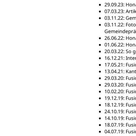
29.09.23: Hon
Frühe Förde
07.03.23: Art
Gesundheit und 
03.11.22: Ge
03.11.22: Fot
Konsumenten
Gemeindepräs
Konsumentenrech
26.06.22: Ho
Erschöpfung, nat
01.06.22: Hon
20.03.22: So 
Lebensmittel
Krankenversi
16.12.21: Int
17.05.21: Fu
Unfallversicheru
13.04.21: Kan
29.03.20: Fus
Krankenversi
Lebensmittels
29.03.20: Fus
Obligatorisc
sichere Lebensmi
10.02.20: Fus
19.12.19: Fu
Trinkwasser
Prävention
18.12.19: Fus
24.10.19: Fus
Gesundheitsvors
14.10.19: Fus
Sekundärprävent
18.07.19: Fus
04.07.19: Fus
Darmkrebsvo
Soziale Sicher