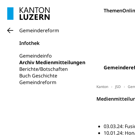
Informatikmitte
Berufsmaturi
und Vollzeitsch
Themen
Onlin
Berufsbildung
Obligatorische
Fach- & Wirt
Schulpflicht, S
Gemeindereform
Psychomotorik, 
Gymnasien & 
Infothek
Kantonale S
Stipendien un
Gesundheits
Gemeindeinfo
Sonderschul
Studienbeihilfe
Archiv Medienmitteilungen
Gemeindere
Heilpädagogi
Berichte/Botschaften
Stipendien U
Universität
Buch Geschichte
Fachstelle St
Technische Hoch
Gemeindreform
Kanton
Hochschulbildung
JSD
Gem
Finanzielle 
Hochschule Luze
Medienmitteilu
(Dachorganisati
swissunivers
Vorschule
Kindergarten, Ki
03.03.24: Fu
10.01.24: Hon
Kinderbetre