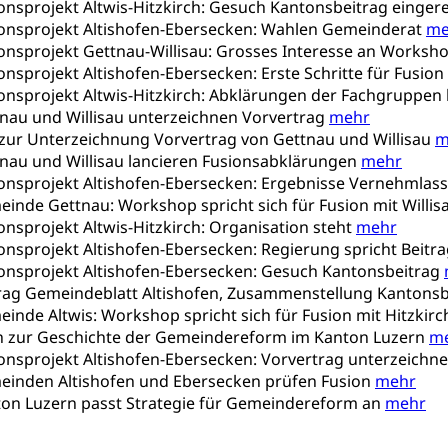
ionsprojekt Altwis-Hitzkirch: Gesuch Kantonsbeitrag einger
tion
Gesundheitsversorgung
ngen, Sozialpolitik, Arbeitslosenversicherung, Mutterschaftsvers
sionsprojekt Altishofen-Ebersecken: Wahlen Gemeinderat
me
erung, Sozialhilfe
ionsprojekt Gettnau-Willisau: Grosses Interesse an Worksh
ionsprojekt Altishofen-Ebersecken: Erste Schritte für Fusion
Unfallversicherung (gruezi.lu.ch)
Krankenversicherung 
ogen
ionsprojekt Altwis-Hitzkirch: Abklärungen der Fachgruppe
tnau und Willisau unterzeichnen Vorvertrag
Gesellschaft (Dienststelle)
Opferhilfe
Arbeitslosenver
mehr
eit, Drogensucht, Medikamentenabhängigkeit, Arzneimittelabhän
 Betäubungsmittel, Suchtmittel, Psychopharmaka
d zur Unterzeichnung Vorvertrag von Gettnau und Willisau
m
sicherung (WAS Luzern)
Soziale Sicherheit
tnau und Willisau lancieren Fusionsabklärungen
mehr
ucht Region Luzern
Drogen (Polizei)
Sucht
ersorgung
sionsprojekt Altishofen-Ebersecken: Ergebnisse Vernehmla
einde Gettnau: Workshop spricht sich für Fusion mit Willi
rgung, Spital, Pflegeinitiative, Ambulant vor stationär, AVOS, Pat
ionsprojekt Altwis-Hitzkirch: Organisation steht
mehr
ionsprojekt Altishofen-Ebersecken: Regierung spricht Beitr
versorgung
ionsprojekt Altishofen-Ebersecken: Gesuch Kantonsbeitrag
alidenrente, Witwenrente, Sozialversicherung, Vorsorgeeinrichtung, 
itrag Gemeindeblatt Altishofen, Zusammenstellung Kantons
ädigung, Ergänzungsleistungen, Altersvorsorge, Todesfallversiche
einde Altwis: Workshop spricht sich für Fusion mit Hitzkir
ch zur Geschichte der Gemeindereform im Kanton Luzern
m
tschädigung (WAS Luzern)
AHV-Hinterlassenenrente (WA
ionsprojekt Altishofen-Ebersecken: Vorvertrag unterzeichn
meinden Altishofen und Ebersecken prüfen Fusion
mehr
stelle AHV/IV
Ergänzungsleistungen (EL) (WAS Luzern)
ng, körperliche Behinderung, geistige Behinderung, psychische 
nton Luzern passt Strategie für Gemeindereform an
mehr
n (WAS Luzern)
 Sport
Menschen mit Behinderungen